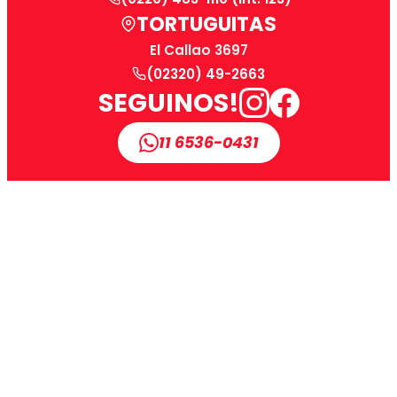
TORTUGUITAS
El Callao 3697
(02320) 49-2663
SEGUINOS!
11 6536-0431
📍 Ingresá tu código postal para ver si llegamos
a tu zona: