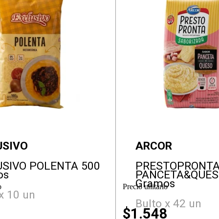
USIVO
ARCOR
USIVO POLENTA 500
PRESTOPRONT
os
PANCETA&QUES
Gramos
o
Precio unitario
x 10 un
Bulto x 42 un
$
1.548