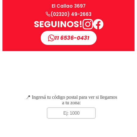
El Callao 3697
(02320) 49-2663
SEGUINOS!
11 6536-0431
📍 Ingresá tu código postal para ver si llegamos
a tu zona: