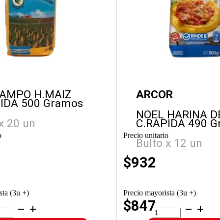
CAMPO H.MAIZ
ARCOR
IDA 500 Gramos
NOEL HARINA D
x 20 un
C.RAPIDA 490 
o
Precio unitario
Bulto x 12 un
$
932
sta (3u +)
Precio mayorista (3u +)
$847
L
NOEL
MPO
HARINA