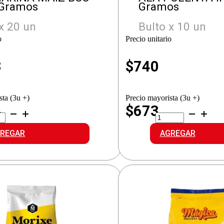
 Gramos
Gramos
x 20 un
Bulto x 10 un
o
Precio unitario
3
$
740
sta (3u +)
Precio mayorista (3u +)
4
$673
N
ALA
RINA
POLENTA
Z
INST.
REGAR
AGREGAR
O
cantidad
idad