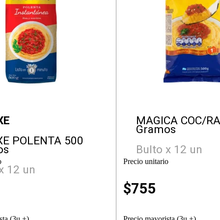
XE
MAGICA COC/RA
Gramos
XE POLENTA 500
os
Bulto x 12 un
o
Precio unitario
x 12 un
$
755
sta (3u +)
Precio mayorista (3u +)