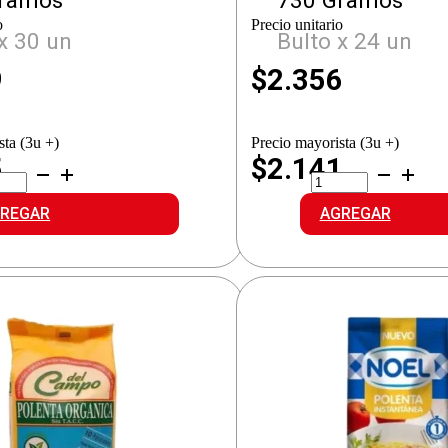
Gramos
730 Gramos
o
Precio unitario
x 30 un
Bulto x 24 un
9
$
2.356
sta (3u +)
Precio mayorista (3u +)
5
$2.141
ESTOPRONTA
PRESTOPRONTA
APIDA
C.RAPIDA
idad
cantidad
REGAR
AGREGAR