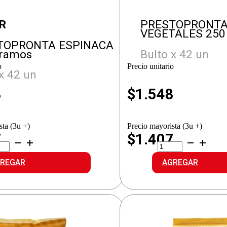
R
PRESTOPRONT
VEGETALES 250
TOPRONTA ESPINACA
Gramos
Bulto x 42 un
o
Precio unitario
x 42 un
8
$
1.548
sta (3u +)
Precio mayorista (3u +)
7
$1.407
ESTOPRONTA
PRESTOPRONTA
INACA
VEGETALES
idad
cantidad
REGAR
AGREGAR