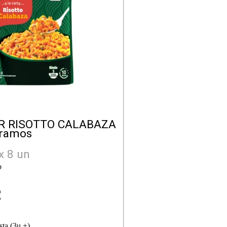
R RISOTTO CALABAZA
Gramos
x 8 un
o
2
sta (3u +)