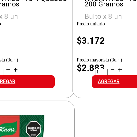
Gramos
200 Gramos
x 8 un
Bulto x 8 un
o
Precio unitario
2
$
3.172
sta (3u +)
Precio mayorista (3u +)
3
$2.883
ORR
KNORR
OTTO
RISOTTO
HONGOS
REGAR
AGREGAR
ESOS
cantidad
idad