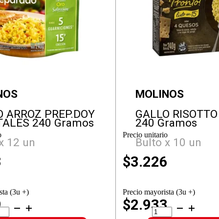
NOS
MOLINOS
O ARROZ PREP.DOY
GALLO RISOTTO
TALES 240 Gramos
240 Gramos
o
Precio unitario
x 12 un
Bulto x 10 un
3
$
3.226
sta (3u +)
Precio mayorista (3u +)
9
$2.933
LLO
GALLO
ROZ
RISOTTO