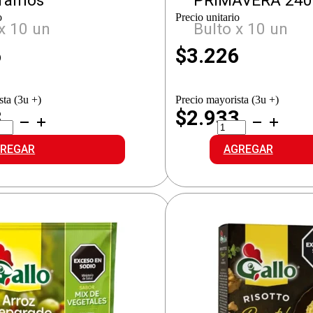
Gramos
PRIMAVERA 240
o
Precio unitario
x 10 un
Bulto x 10 un
6
$
3.226
sta (3u +)
Precio mayorista (3u +)
3
$2.933
LLO
GALLO
OTTO
RISOTTO
PANOLA
PRIMAVERA
REGAR
AGREGAR
idad
cantidad