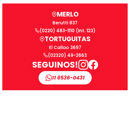
MERLO
Berutti 837
(0220) 483-1110 (Int. 123)
TORTUGUITAS
El Callao 3697
(02320) 49-2663
SEGUINOS!
11 6536-0431