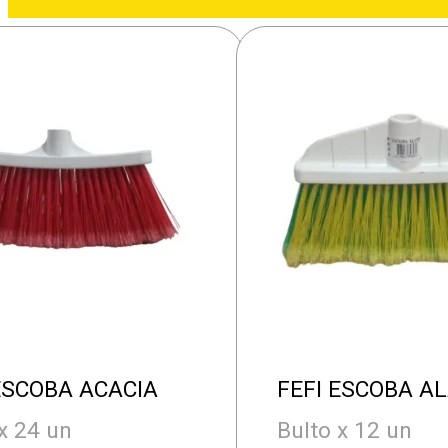
ESCOBA ACACIA
FEFI ESCOBA A
x 24 un
Bulto x 12 un