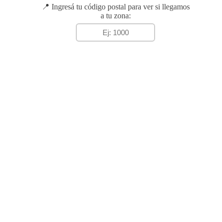
📍 Ingresá tu código postal para ver si llegamos
a tu zona: