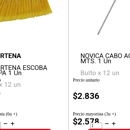
ORTENA
NOVICA CABO A
MTS. 1 Un
ORTENA ESCOBA
A 1 Un
Bulto x 12 un
o
Precio unitario
x 12 un
7
$
2.836
sta (6u +)
Precio mayorista (3u +)
8
$2.578
NOVICA
RTENA
CABO