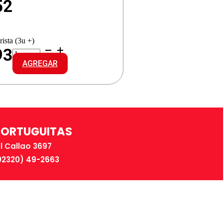
52
ista (3u +)
ACTIMEL
93
CLASICO
AGREGAR
X1
MULTIFRUTA
cantidad
TORTUGUITAS
El Callao 3697
02320) 49-2663