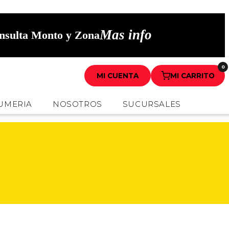
Mas info
onsulta Monto y Zona
0
MI CUENTA
MI CARRITO
UMERIA
NOSOTROS
SUCURSALES