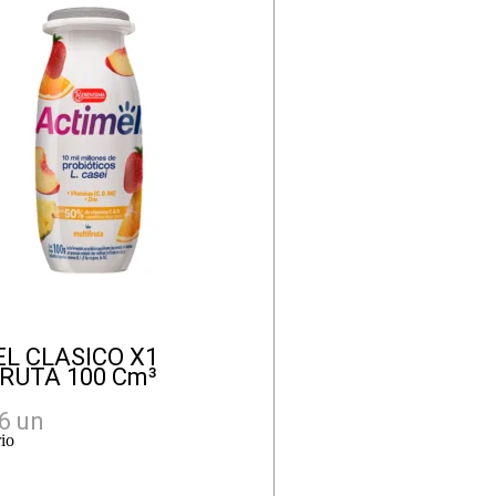
L CLASICO X1
RUTA 100 Cm³
 6 un
rio