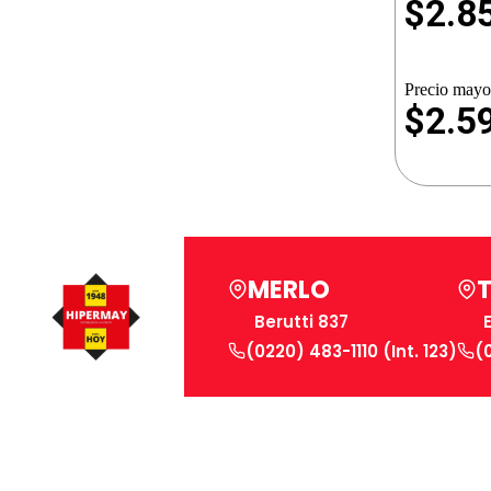
$
2.8
Precio mayor
$2.5
MERLO
Berutti 837
(0220) 483-1110 (Int. 123)
(