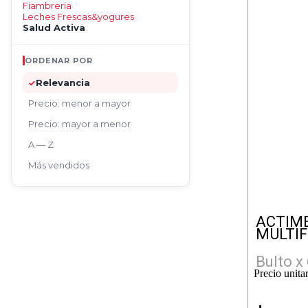
Fiambreria
›
Leches Frescas&yogures
›
Salud Activa
ORDENAR POR
Relevancia
✓
Precio: menor a mayor
Precio: mayor a menor
A — Z
Más vendidos
ACTIME
MULTIF
Bulto x
Precio unita