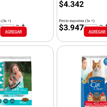
0
$
4.342
 (3u +)
Precio mayorista (3u +)
CAT
CAT
3
$3.947
CHOW
CHOW
AGREGAR
AGREGAR
PREPARADO
ADULTOS
ADUL.PESCA
PESCADO
cantidad
cantidad