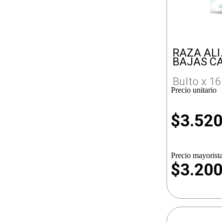
RAZA AL
BAJAS CA
Bulto x 16
Precio unitario
$
3.52
Precio mayorista
$3.20