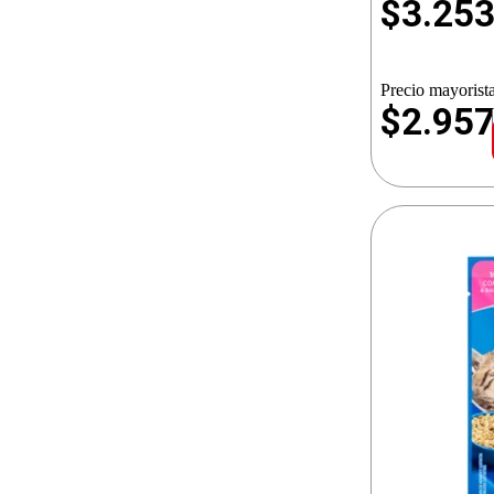
$
3.25
Precio mayorista
$2.95