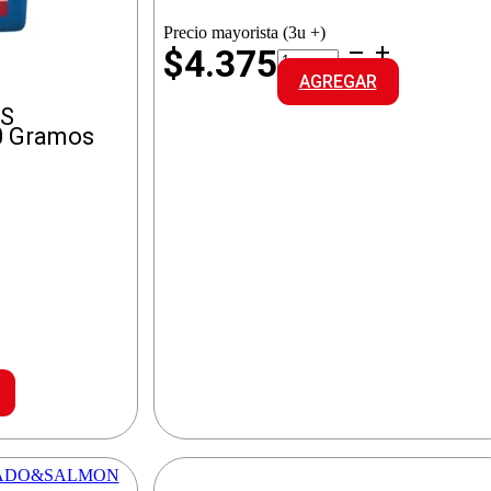
Precio mayorista (3u +)
CAT
$4.375
CHOW
AGREGAR
GATITOS
PESCADO/CARN/VEG
S
cantidad
 Gramos
LO