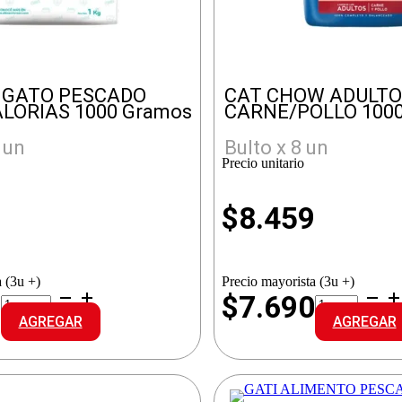
I.GATO PESCADO
CAT CHOW ADULTO
LORIAS 1000 Gramos
CARNE/POLLO 1000
 un
Bulto x 8 un
Precio unitario
0
$
8.459
 (3u +)
Precio mayorista (3u +)
RAZA
CAT
0
$7.690
ALI.GATO
CHOW
AGREGAR
AGREGAR
PESCADO
ADULTOS
BAJAS
CARNE/POL
CALORIAS
cantidad
cantidad