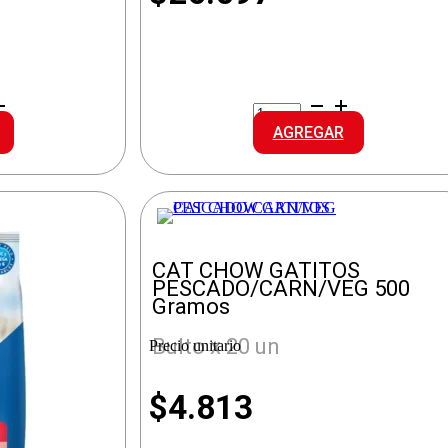
RAZA
ALI.GATO
AGREGAR
PESCADO
cantidad
CAT CHOW GATITOS
PESCADO/CARN/VEG 500
Gramos
Bulto x 20 un
Precio unitario
$
4.813