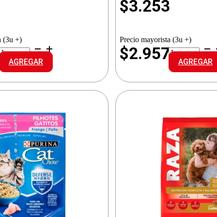
3
$
3.253
 (3u +)
Precio mayorista (3u +)
RAZA
RAZA
7
$2.957
ALI.PERRO
ALI.PERROS
AGREGAR
AGREGAR
AD.POLLO
CARNE
CAR.CER.AR
cantidad
cantidad