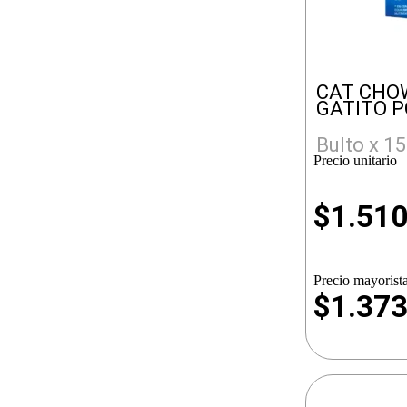
CAT CHO
GATITO P
Bulto x 15
Precio unitario
$
1.51
Precio mayorista
$1.37