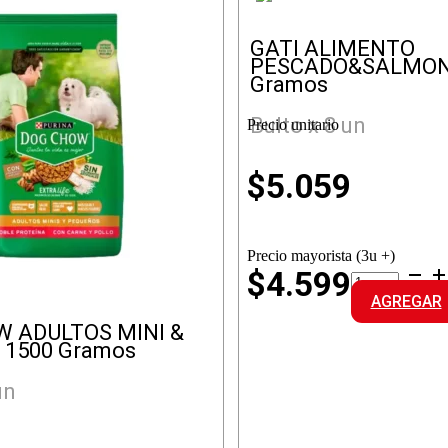
GATI ALIMENTO
PESCADO&SALMON
Gramos
Bulto x 8 un
Precio unitario
$
5.059
Precio mayorista (3u +)
GATI
$4.599
ALIMENTO
AGREGAR
PESCADO&
cantidad
 ADULTOS MINI &
1500 Gramos
un