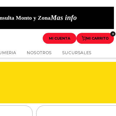
Mas info
onsulta Monto y Zona
0
MI CUENTA
MI CARRITO
UMERIA
NOSOTROS
SUCURSALES