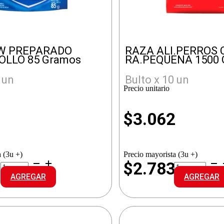
W PREPARADO
RAZA ALI.PERROS
OLLO 85 Gramos
RA.PEQUENA 1500 
 un
Bulto x 10 un
Precio unitario
0
$
3.062
 (3u +)
Precio mayorista (3u +)
CAT
RAZA
3
$2.783
CHOW
ALI.PERROS
AGREGAR
AGREGAR
PREPARADO
CARNE
GATITO
RA.PEQUEN
POLLO
cantidad
cantidad