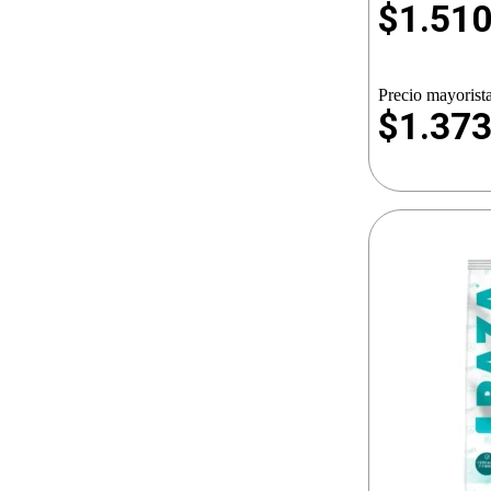
$
1.51
Precio mayorista
$1.37