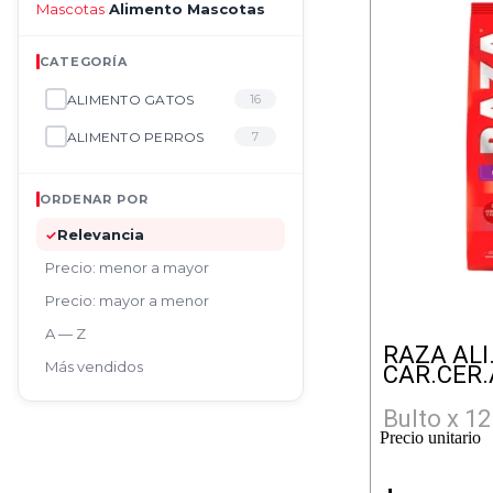
Mascotas
Alimento Mascotas
›
CATEGORÍA
ALIMENTO GATOS
16
ALIMENTO PERROS
7
ORDENAR POR
Relevancia
✓
Precio: menor a mayor
Precio: mayor a menor
A — Z
RAZA ALI
Más vendidos
CAR.CER.
Bulto x 12
Precio unitario