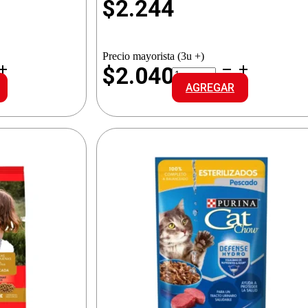
$
2.244
Precio mayorista (3u +)
RAZA
$2.040
ALI.GATITOS
AGREGAR
CARNE/LECHE
cantidad