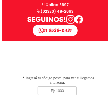
El Callao 3697
(02320) 49-2663
SEGUINOS!
11 6536-0431
📍 Ingresá tu código postal para ver si llegamos
a tu zona: