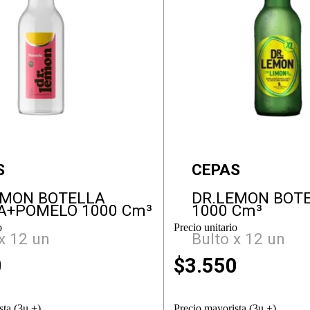
S
CEPAS
EMON BOTELLA
DR.LEMON BOT
A+POMELO 1000 Cm³
1000 Cm³
o
Precio unitario
x 12 un
Bulto x 12 un
0
$
3.550
sta (3u +)
Precio mayorista (3u +)