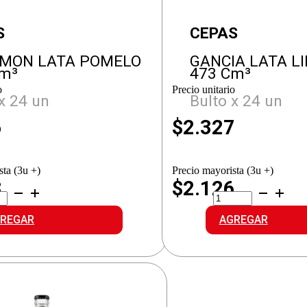
S
CEPAS
EMON LATA POMELO
GANCIA LATA L
Cm³
473 Cm³
o
Precio unitario
x 24 un
Bulto x 24 un
6
$
2.327
sta (3u +)
Precio mayorista (3u +)
3
$2.126
.LEMON
GANCIA
A
LATA
MELO
LIMA-
REGAR
AGREGAR
idad
LIMON
cantidad