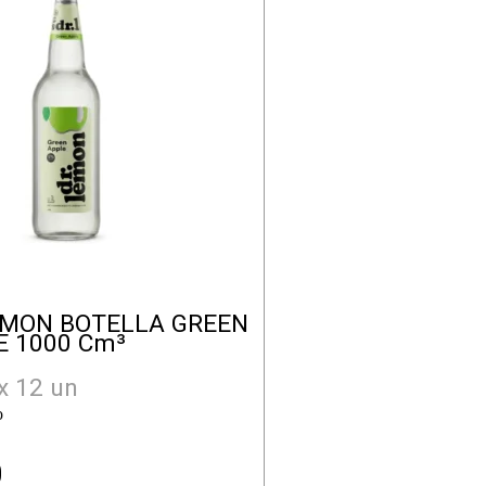
EMON BOTELLA GREEN
E 1000 Cm³
x 12 un
o
0