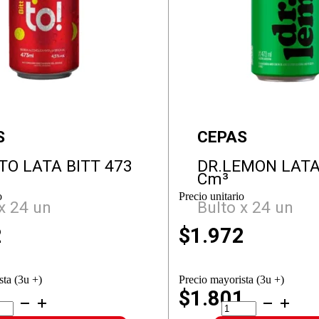
S
CEPAS
O LATA BITT 473
DR.LEMON LATA
Cm³
o
Precio unitario
x 24 un
Bulto x 24 un
2
$
1.972
sta (3u +)
Precio mayorista (3u +)
1
$1.801
ONTO
DR.LEMON
A
LATA