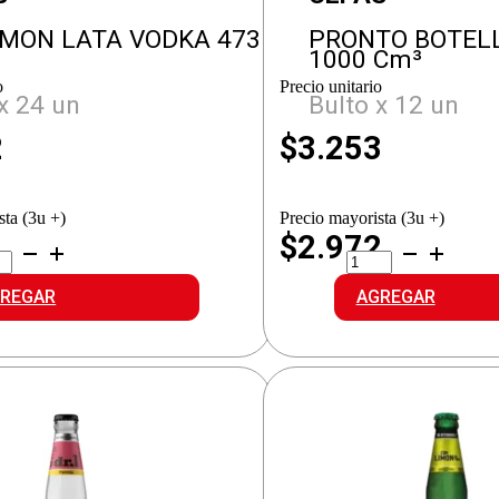
EMON LATA VODKA 473
PRONTO BOTEL
1000 Cm³
o
Precio unitario
x 24 un
Bulto x 12 un
2
$
3.253
sta (3u +)
Precio mayorista (3u +)
1
$2.972
.LEMON
PRONTO
A
BOTELLA
DKA
SHAKE
REGAR
AGREGAR
idad
cantidad