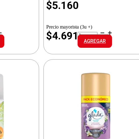
$
5.160
Precio mayorista (3u +)
GLADE
$4.691
AUTOMATIC.REPUESTO
AGREGAR
FLORAL
VIBES
cantidad