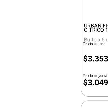
URBAN F
CITRICO 
Bulto x 6 
Precio unitario
$
3.35
Precio mayorista
$3.04