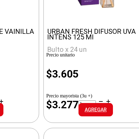
 VAINILLA
URBAN FRESH DIFUSOR UVA
INTENS 125 Ml
Bulto x 24 un
Precio unitario
$
3.605
Precio mayorista (3u +)
URBAN
$3.277
FRESH
AGREGAR
DIFUSOR
UVA
INTENS
cantidad