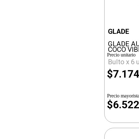
GLADE
GLADE A
COCO VIB
Precio unitario
Bulto x 6 
$
7.17
Precio mayorista
$6.52