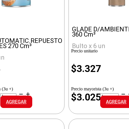
GLADE D/AMBIENTE
360 Cm³
UTOMATIC.REPUESTO
ES 270 Cm³
Bulto x 6 un
Precio unitario
un
4
$
3.327
 (3u +)
Precio mayorista (3u +)
GLADE
GLADE
2
$3.025
AUTOMATIC.REPUESTO
D/AMBIENTE
AGREGAR
AGREGAR
COCO
VAINILLA
VIBES
cantidad
cantidad