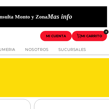
Mas info
onsulta Monto y Zona
0
MI CUENTA
MI CARRITO
UMERIA
NOSOTROS
SUCURSALES