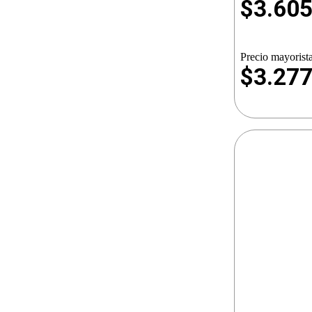
$
3.60
Precio mayorista
$3.27