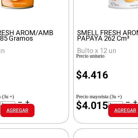
RESH AROM/AMB
SMELL FRESH AR
185 Gramos
PAPAYA 262 Cm³
un
Bulto x 12 un
Precio unitario
3
$
4.416
 (3u +)
Precio mayorista (3u +)
URBAN
SMELL
9
$4.015
FRESH
FRESH
AGREGAR
AGREGAR
AROM/AMB
AROM/AMB
CITRICO
PAPAYA
cantidad
cantidad