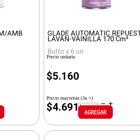
OM/AMB
GLADE AUTOMATIC.REPUES
LAVAN-VAINILLA 170 Cm³
Bulto x 6 un
Precio unitario
$
5.160
Precio mayorista (3u +)
GLADE
$4.691
AUTOMATIC.REPUESTO
AGREGAR
LAVAN-
VAINILLA
cantidad