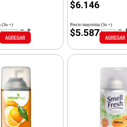
0
$
6.146
 (3u +)
Precio mayorista (3u +)
GLADE
SAPHIRUS
1
$5.587
AUTOMATIC.REPUESTO
AROM/AMB
AGREGAR
AGREGAR
LIMON
CONY
cantidad
cantidad