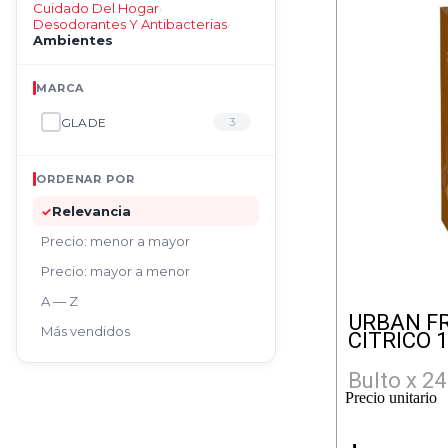
Cuidado Del Hogar
›
Desodorantes Y Antibacterias
›
Ambientes
MARCA
GLADE
3
ORDENAR POR
Relevancia
✓
Precio: menor a mayor
Precio: mayor a menor
A — Z
URBAN F
Más vendidos
CITRICO 1
Bulto x 24
Precio unitario