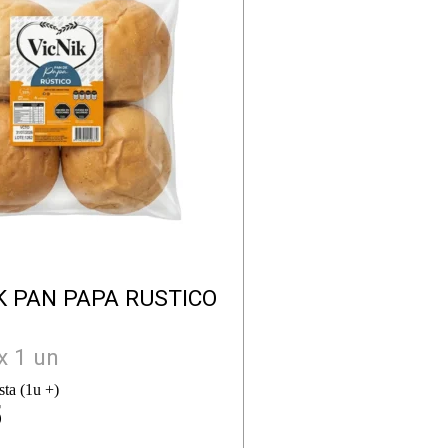
K PAN PAPA RUSTICO
x 1 un
sta (1u +)
5