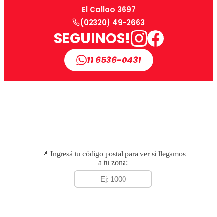
El Callao 3697
(02320) 49-2663
SEGUINOS!
11 6536-0431
📍 Ingresá tu código postal para ver si llegamos
a tu zona: