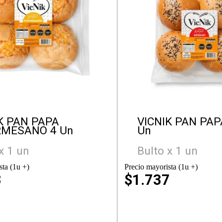
K PAN PAPA
VICNIK PAN PA
RMESANO 4 Un
Un
x 1 un
Bulto x 1 un
sta (1u +)
Precio mayorista (1u +)
3
$1.737