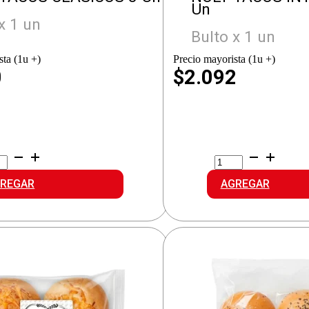
Un
x 1 un
Bulto x 1 un
sta (1u +)
Precio mayorista (1u +)
0
$2.092
LY
NOLY
COS
TACOS
SICOS
INTEGRALES
REGAR
AGREGAR
idad
cantidad