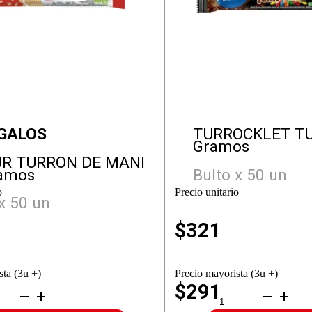
GALOS
TURROCKLET T
Gramos
R TURRON DE MANI
amos
Bulto x 50 un
o
Precio unitario
x 50 un
$
321
sta (3u +)
Precio mayorista (3u +)
$291
MUR
TURROCKLET
RRON
TURRON