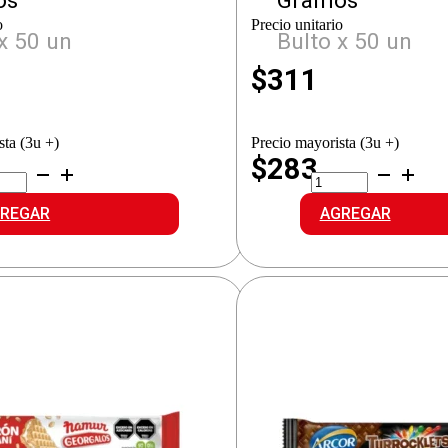
os
Gramos
o
Precio unitario
x 50 un
Bulto x 50 un
$
311
sta (3u +)
Precio mayorista (3u +)
$283
KY
ARCOR
RRON
TURRON
NI
MANI
REGAR
AGREGAR
idad
cantidad