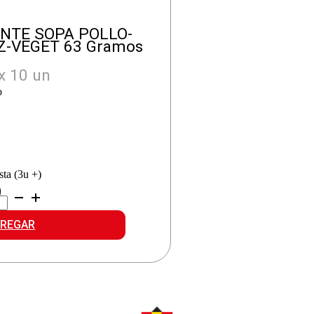
ANTE SOPA POLLO-
Z-VEGET 63 Gramos
x 10 un
o
1
sta (3u +)
9
CANTE
A
LO-
REGAR
OZ-
GET
idad