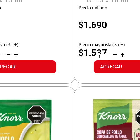
x 10 un
Bulto x 10 un
o
Precio unitario
1
$
1.690
sta (3u +)
Precio mayorista (3u +)
9
$1.537
CANTE
ALICANTE
A
SOPA
OLLA-
FIDEO-
REGAR
AGREGAR
RDURA
VERDURA
idad
cantidad