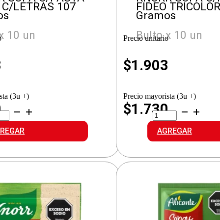
 C/LETRAS 107
FIDEO TRICOLOR
os
Gramos
x 10 un
Bulto x 10 un
o
Precio unitario
3
$
1.903
sta (3u +)
Precio mayorista (3u +)
0
$1.730
ORR
KNORR
A
SOPA
ASTA
C/PASTA
REGAR
AGREGAR
E.
FIDEO
ETRAS
TRICOLOR
idad
cantidad