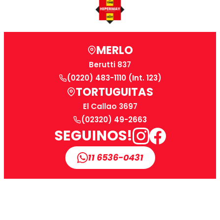
MERLO
Berutti 837
(0220) 483-1110 (Int. 123)
TORTUGUITAS
El Callao 3697
(02320) 49-2663
SEGUINOS!
11 6536-0431