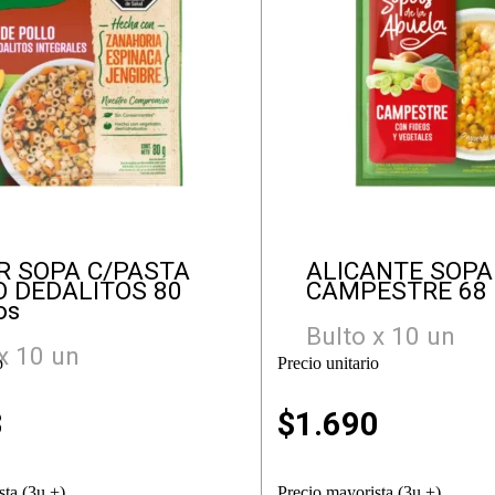
R SOPA C/PASTA
ALICANTE SOPA
O DEDALITOS 80
CAMPESTRE 68
os
Bulto x 10 un
x 10 un
o
Precio unitario
3
$
1.690
sta (3u +)
Precio mayorista (3u +)