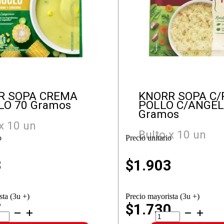
R SOPA CREMA
KNORR SOPA C/
LO 70 Gramos
POLLO C/ANGEL
Gramos
x 10 un
Bulto x 10 un
o
Precio unitario
3
$
1.903
sta (3u +)
Precio mayorista (3u +)
7
$1.730
ORR
KNORR
A
SOPA