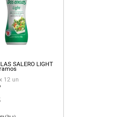
CLAS SALERO LIGHT
Gramos
x 12 un
o
5
sta (3u +)