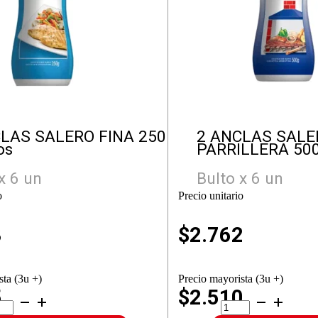
LAS SALERO FINA 250
2 ANCLAS SALE
os
PARRILLERA 50
x 6 un
Bulto x 6 un
o
Precio unitario
8
$
2.762
sta (3u +)
Precio mayorista (3u +)
5
$2.510
2
CLAS
ANCLAS