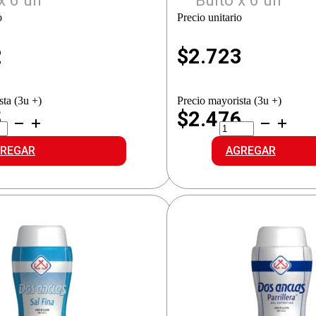
x 6 un
Bulto x 6 un
o
Precio unitario
2
$
2.723
sta (3u +)
Precio mayorista (3u +)
5
$2.476
2
CLAS
ANCLAS
LERO
SALERO
REGAR
AGREGAR
A
FINA
CINA
cantidad
idad