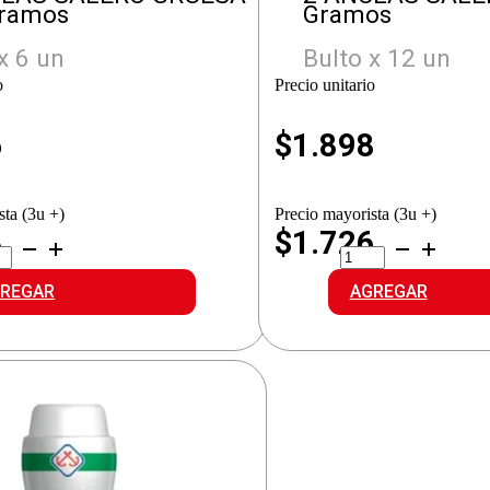
Gramos
Gramos
x 6 un
Bulto x 12 un
o
Precio unitario
6
$
1.898
sta (3u +)
Precio mayorista (3u +)
8
$1.726
2
CLAS
ANCLAS
LERO
SALERO
REGAR
AGREGAR
UESA
FINA
idad
cantidad