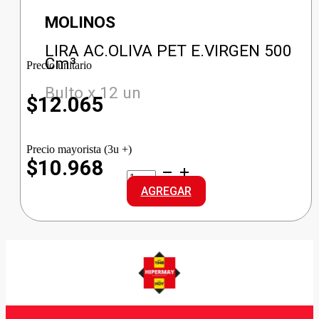
MOLINOS
LIRA AC.OLIVA PET E.VIRGEN 500
Cm³
Precio unitario
Bulto x 12 un
$
12.065
Precio mayorista (3u +)
$10.968
LIRA
AC.OLIVA
AGREGAR
PET
E.VIRGEN
cantidad