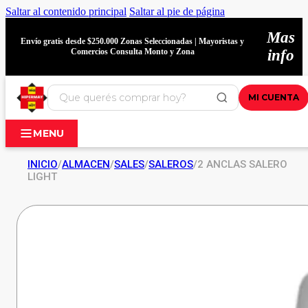
Saltar al contenido principal
Saltar al pie de página
Mas
Envío gratis desde $250.000 Zonas Seleccionadas | Mayoristas y
Comercios Consulta Monto y Zona
info
MI CUENTA
MENU
INICIO
/
ALMACEN
/
SALES
/
SALEROS
/
2 ANCLAS SALERO
LIGHT