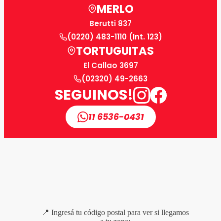
MERLO
Berutti 837
(0220) 483-1110 (Int. 123)
TORTUGUITAS
El Callao 3697
(02320) 49-2663
SEGUINOS!
11 6536-0431
📍 Ingresá tu código postal para ver si llegamos