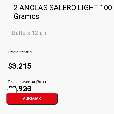
2 ANCLAS SALERO LIGHT 100
Gramos
Bulto x 12 un
Precio unitario
$
3.215
Precio mayorista (3u +)
$2.923
2
ANCLAS
SALERO
AGREGAR
LIGHT
cantidad