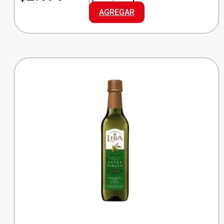
ARROZ
AGREGAR
ORO
cantidad