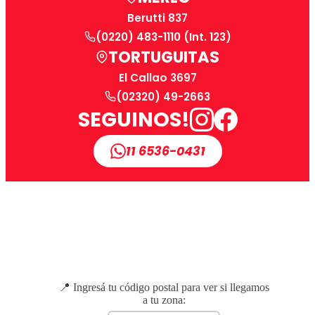
Berutti 837
(0220) 483-1110 (Int. 123)
TORTUGUITAS
El Callao 3697
(02320) 49-2663
SEGUINOS!
11 6536-0431
📍 Ingresá tu código postal para ver si llegamos
a tu zona: