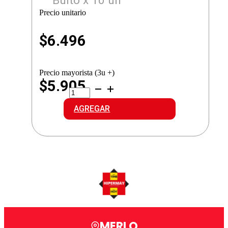
Bulto x 10 un
Precio unitario
$
6.496
Precio mayorista (3u +)
$5.905
KRACHITOS
NACHOS
ORIGINAL
AGREGAR
cantidad
MERLO