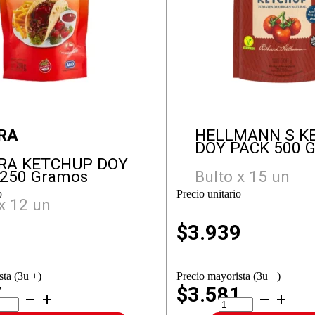
RA
HELLMANN S K
DOY PACK 500 
RA KETCHUP DOY
250 Gramos
Bulto x 15 un
o
Precio unitario
x 12 un
1
$
3.939
sta (3u +)
Precio mayorista (3u +)
7
$3.581
TURA
HELLMANN
TCHUP
S