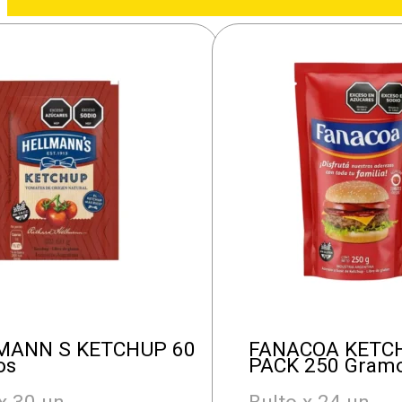
MANN S KETCHUP 60
FANACOA KETC
os
PACK 250 Gram