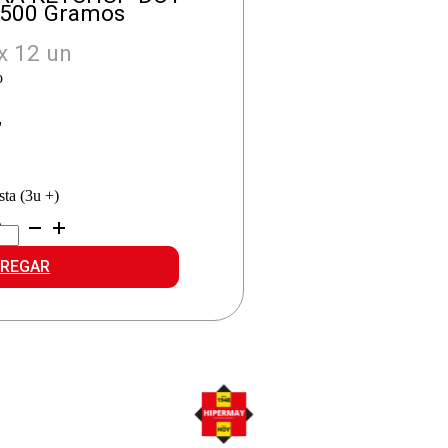
500 Gramos
x 12 un
o
7
sta (3u +)
8
TURA
TCHUP
Y
REGAR
CK
idad