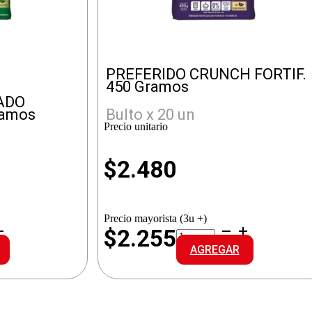
PREFERIDO CRUNCH FORTIF.
450 Gramos
ADO
ramos
Bulto x 20 un
Precio unitario
$
2.480
Precio mayorista (3u +)
PREFERIDO
$2.255
CRUNCH
AGREGAR
FORTIF.
cantidad