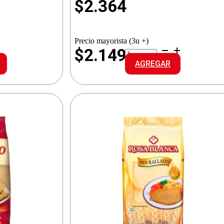
$
2.364
Precio mayorista (3u +)
MORIXE
$2.149
REBOZADOR
AGREGAR
cantidad