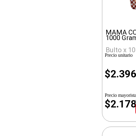
MAMA CO
1000 Gra
Bulto x 10
Precio unitario
$
2.39
Precio mayorista
$2.17