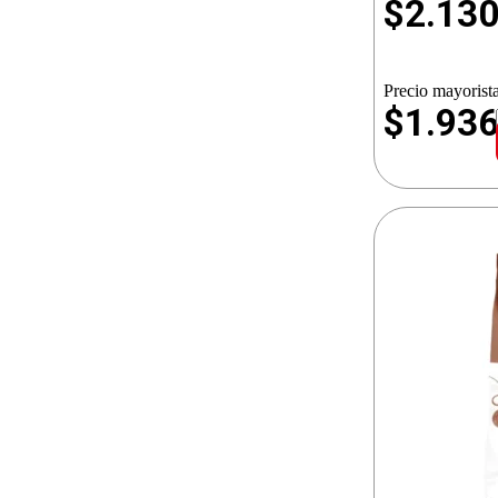
$
2.13
Precio mayorista
$1.93