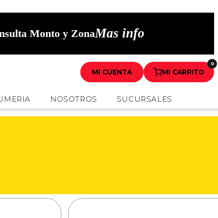
Mas info
onsulta Monto y Zona
0
MI CUENTA
MI CARRITO
UMERIA
NOSOTROS
SUCURSALES