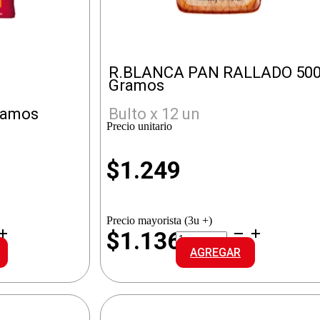
R.BLANCA PAN RALLADO 50
Gramos
ramos
Bulto x 12 un
Precio unitario
$
1.249
Precio mayorista (3u +)
R.BLANCA
$1.136
PAN
AGREGAR
RALLADO
cantidad