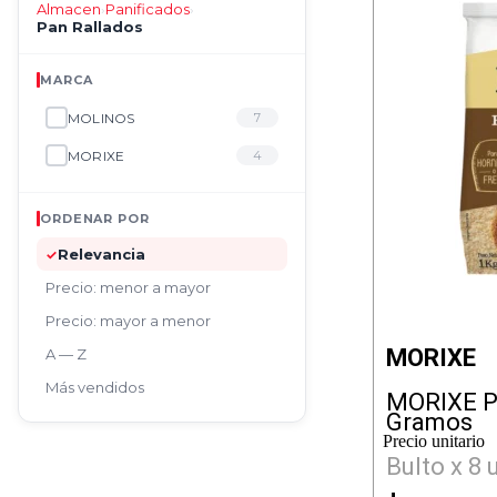
Almacen
Panificados
›
›
Pan Rallados
MARCA
MOLINOS
7
MORIXE
4
ORDENAR POR
Relevancia
✓
Precio: menor a mayor
Precio: mayor a menor
MORIXE
A — Z
Más vendidos
MORIXE P
Gramos
Precio unitario
Bulto x 8 