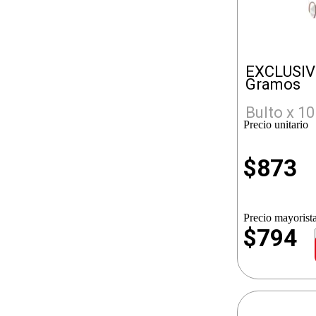
EXCLUSIV
Gramos
Bulto x 10
Precio unitario
$
873
Precio mayorista
$794