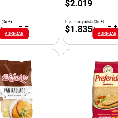
0
$
2.019
 (3u +)
Precio mayorista (3u +)
MORIXE
FAVORITA
6
$1.835
PAN
PAN
AGREGAR
AGREGAR
RALLADO
RALLADO
cantidad
C/HIERRO
cantidad