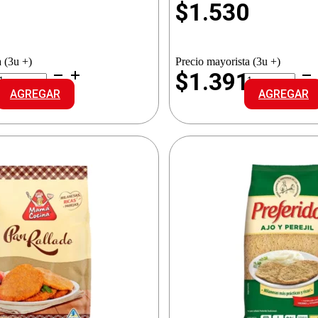
1
$
1.530
 (3u +)
Precio mayorista (3u +)
PREFERIDO
PREFERIDO
8
$1.391
PAN
PAN
AGREGAR
AGREGAR
RALLADO
RALLADO
antidad
cantidad