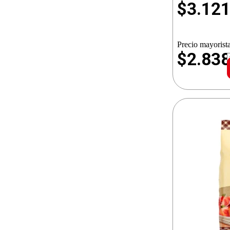
$
3.12
Precio mayorista
$2.83
c