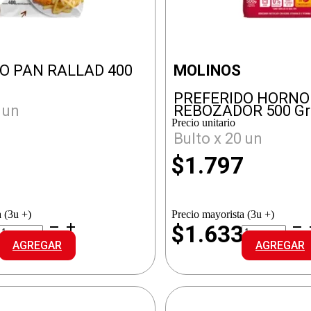
O PAN RALLAD 400
MOLINOS
PREFERIDO HORNO
 un
REBOZADOR 500 G
Precio unitario
Bulto x 20 un
$
1.797
 (3u +)
Precio mayorista (3u +)
EXCLUSIVO
PREFERIDO
$1.633
PAN
HORNO
AGREGAR
AGREGAR
RALLAD
REBOZADOR
cantidad
cantidad