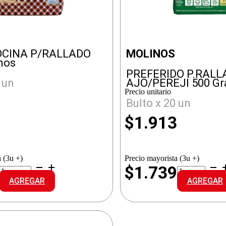
CINA P/RALLADO
MOLINOS
mos
PREFERIDO P.RALL
 un
AJO/PEREJI 500 G
Precio unitario
Bulto x 20 un
6
$
1.913
 (3u +)
Precio mayorista (3u +)
MAMA
PREFERIDO
8
$1.739
COCINA
P.RALLADO
AGREGAR
AGREGAR
P/RALLADO
AJO/PEREJI
cantidad
cantidad