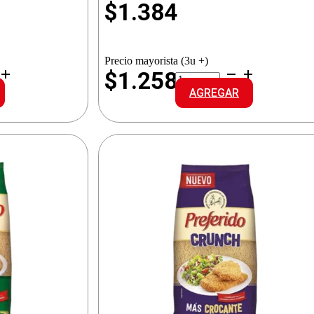
$
1.384
Precio mayorista (3u +)
MAMA
$1.258
COCINA
AGREGAR
P.RALLADO
cantidad