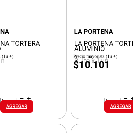
ENA
LA PORTENA
ENA TORTERA
LA PORTENA TORT
O
ALUMINIO
 (1u +)
Precio mayorista (1u +)
un
Bulto x 1 un
2
$10.101
LA
LA
PORTENA
PORTENA
AGREGAR
AGREGAR
TORTERA
TORTERA
ALUMINIO
ALUMINIO
cantidad
cantidad