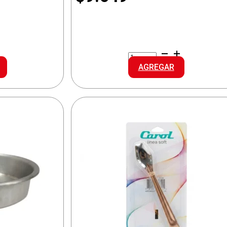
CAROL
A
ENSALADERA
AGREGAR
ACERO
cantidad