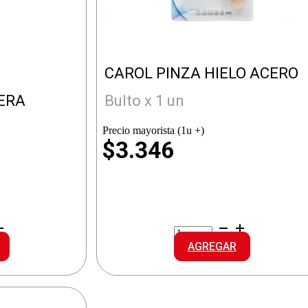
CAROL PINZA HIELO ACERO
ERA
Bulto x 1 un
Precio mayorista (1u +)
$3.346
CAROL
PINZA
AGREGAR
HIELO
ACERO
cantidad