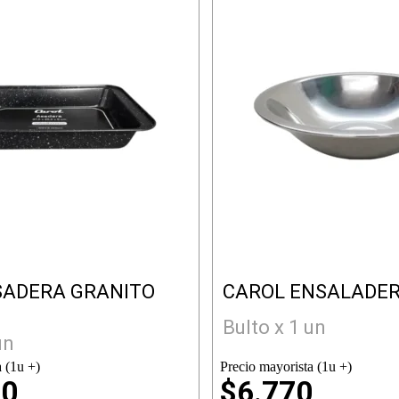
SADERA GRANITO
CAROL ENSALADER
G
Bulto x 1 un
un
 (1u +)
Precio mayorista (1u +)
50
$6.770