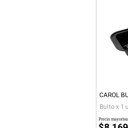
CAROL B
Bulto x 1 
Precio mayorista
$8.16