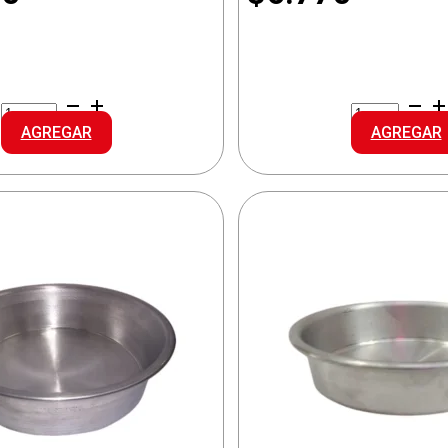
CAROL
CAROL
ASADERA
ENSALADER
AGREGAR
AGREGAR
GRANITO
ACERO
RECTANG
cantidad
cantidad