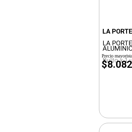
LA PORT
LA PORT
ALUMINI
Precio mayorista
Bulto x 1 
$8.08