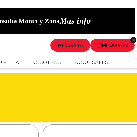
Mas info
onsulta Monto y Zona
0
MI CUENTA
MI CARRITO
UMERIA
NOSOTROS
SUCURSALES