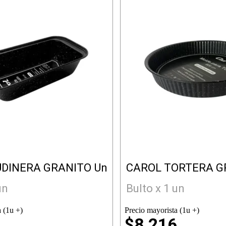
UDINERA GRANITO Un
CAROL TORTERA G
un
Bulto x 1 un
 (1u +)
Precio mayorista (1u +)
9
$8.216