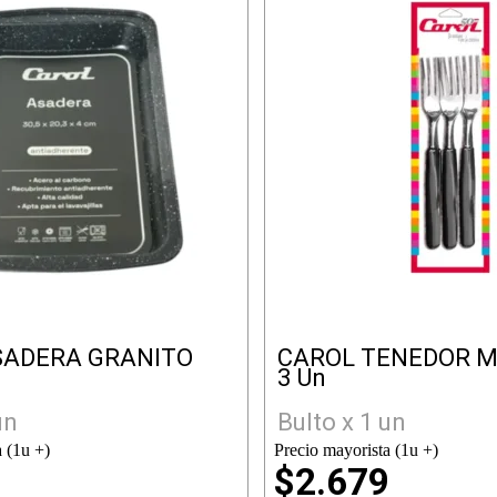
SADERA GRANITO
CAROL TENEDOR M
G
3 Un
un
Bulto x 1 un
 (1u +)
Precio mayorista (1u +)
3
$2.679