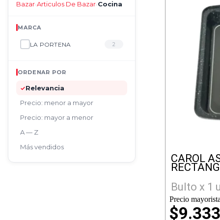
Bazar
Articulos De Bazar
Cocina
›
›
MARCA
LA PORTENA
2
ORDENAR POR
Relevancia
✓
Precio: menor a mayor
Precio: mayor a menor
A — Z
Más vendidos
CAROL A
RECTAN
Bulto x 1 
Precio mayorista
$9.33