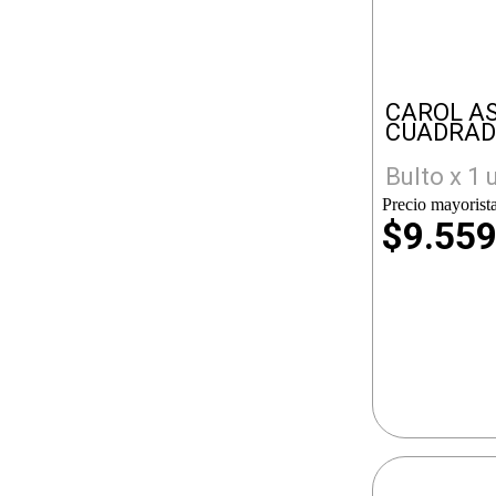
CAROL A
CUADRA
Bulto x 1 
Precio mayorista
$9.55