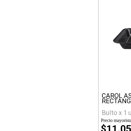
CAROL A
RECTAN
Bulto x 1 
Precio mayorista
$11.0