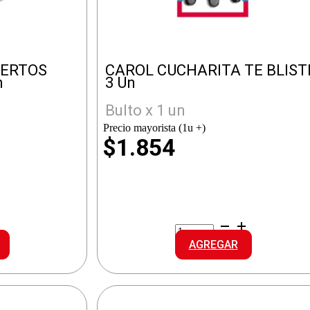
IERTOS
CAROL CUCHARITA TE BLIST
n
3 Un
Bulto x 1 un
Precio mayorista (1u +)
$1.854
CAROL
CUCHARITA
AGREGAR
TE
RA
BLISTER
cantidad