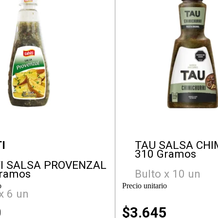
I
TAU SALSA CHI
310 Gramos
TI SALSA PROVENZAL
Gramos
Bulto x 10 un
o
Precio unitario
x 6 un
0
$
3.645