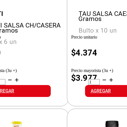
I
TAU SALSA CAE
Gramos
TI SALSA CH/CASERA
Gramos
Bulto x 10 un
o
Precio unitario
x 6 un
0
$
4.374
sta (3u +)
Precio mayorista (3u +)
1
$3.977
ITI
TAU
SA
SALSA
CASERA
CAESAR
REGAR
AGREGAR
idad
cantidad