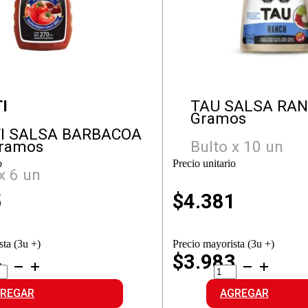
I
TAU SALSA RAN
Gramos
TI SALSA BARBACOA
Gramos
Bulto x 10 un
o
Precio unitario
x 6 un
5
$
4.381
sta (3u +)
Precio mayorista (3u +)
4
$3.983
ITI
TAU
SA
SALSA
RBACOA
RANCH
REGAR
AGREGAR
idad
cantidad