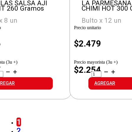
LAS SALSA AJI
LA PARMESANA
T 260 Gramos
CHIMI HOT 300
x 8 un
Bulto x 12 un
o
Precio unitario
6
$
2.479
sta (3u +)
Precio mayorista (3u +)
7
$2.254
LA
CLAS
PARMESANA
SA
SALSA
REGAR
AGREGAR
CHIMI
ANT
HOT
idad
cantidad
1
2