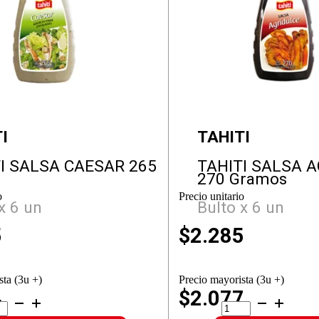
I
TAHITI
I SALSA CAESAR 265
TAHITI SALSA 
270 Gramos
o
Precio unitario
x 6 un
Bulto x 6 un
5
$
2.285
sta (3u +)
Precio mayorista (3u +)
4
$2.077
ITI
TAHITI
SA
SALSA