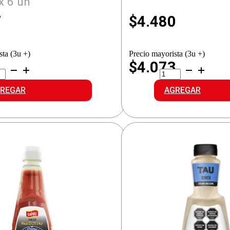
x 6 un
7
$
4.480
sta (3u +)
Precio mayorista (3u +)
1
$4.073
ITI
TAU
SA
SALSA
OLLA
BARBACOA
REGAR
AGREGAR
idad
cantidad