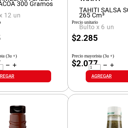
ACOA 300 Gramos
TAHITI SALSA 
x 12 un
265 Cm³
o
Precio unitario
Bulto x 6 un
5
$
2.285
sta (3u +)
Precio mayorista (3u +)
7
$2.077
TAHITI
RMESANA
SALSA
SA
SOJA
REGAR
AGREGAR
RBACOA
S/SAL
idad
cantidad