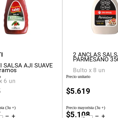
I
2 ANCLAS SALS
PARMESANO 35
I SALSA AJI SUAVE
Gramos
Bulto x 8 un
o
Precio unitario
x 6 un
5
$
5.619
sta (3u +)
Precio mayorista (3u +)
7
$5.108
ITI
2