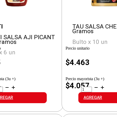
I
TAU SALSA CHE
Gramos
I SALSA AJI PICANT
Gramos
Bulto x 10 un
o
Precio unitario
x 6 un
5
$
4.463
sta (3u +)
Precio mayorista (3u +)
4
$4.057
ITI
TAU
SA
SALSA
CHEDAR
REGAR
AGREGAR
ANT
cantidad
idad