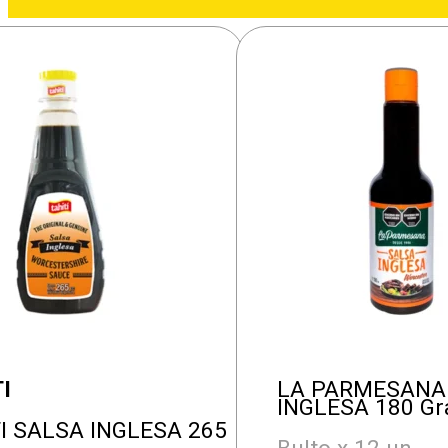
I
LA PARMESANA
INGLESA 180 G
I SALSA INGLESA 265