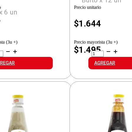
Bulto x 12 un
o
Precio unitario
x 6 un
7
$
1.644
sta (3u +)
Precio mayorista (3u +)
1
$1.495
ITI
LA
SA
PARMESANA
LESA
SALSA
REGAR
AGREGAR
idad
INGLESA
cantidad