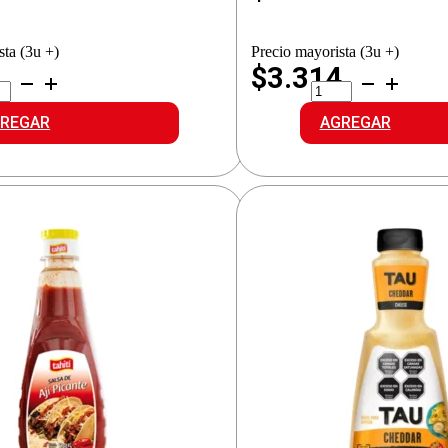
sta (3u +)
Precio mayorista (3u +)
1
$3.314
ITI
TAU
SA
SALSA
OVENZAL
CHIMICHURRI
REGAR
AGREGAR
idad
cantidad