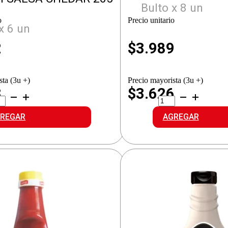
Bulto x 8 un
o
Precio unitario
x 6 un
2
$
3.989
sta (3u +)
Precio mayorista (3u +)
3
$3.626
ITI
2
SA
ANCLAS
EDAR
SALSA
REGAR
AGREGAR
idad
RANCH
PICANTE
cantidad