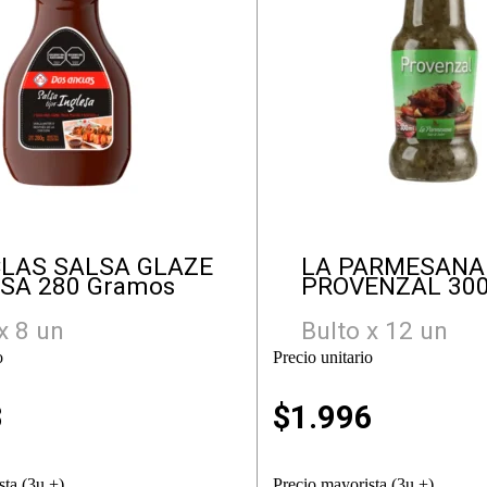
CLAS SALSA GLAZE
LA PARMESANA
SA 280 Gramos
PROVENZAL 300
x 8 un
Bulto x 12 un
o
Precio unitario
3
$
1.996
sta (3u +)
Precio mayorista (3u +)