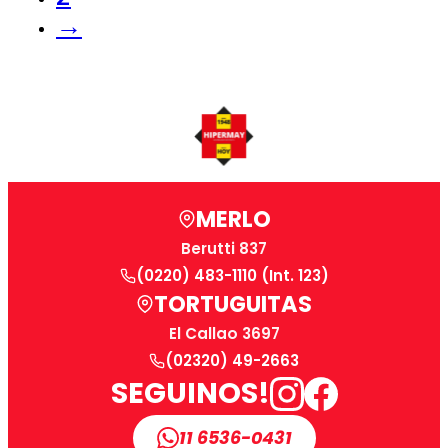
→
MERLO
Berutti 837
(0220) 483-1110 (Int. 123)
TORTUGUITAS
El Callao 3697
(02320) 49-2663
SEGUINOS!
11 6536-0431