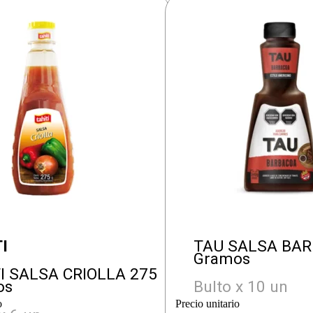
I
TAU SALSA BAR
Gramos
I SALSA CRIOLLA 275
os
Bulto x 10 un
o
Precio unitario