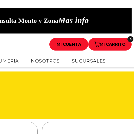
Mas info
onsulta Monto y Zona
0
MI CUENTA
MI CARRITO
UMERIA
NOSOTROS
SUCURSALES