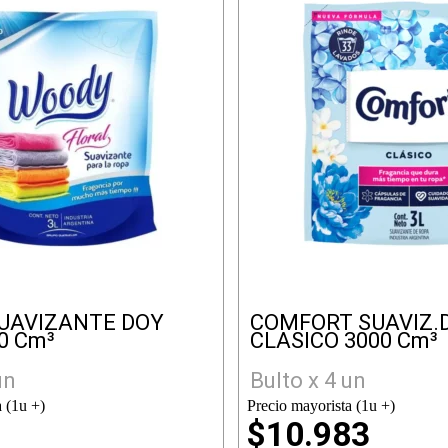
UAVIZANTE DOY
COMFORT SUAVIZ.
0 Cm³
CLASICO 3000 Cm³
un
Bulto x 4 un
 (1u +)
Precio mayorista (1u +)
8
$10.983