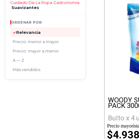
Cuidado De La Ropa
Gastronomia
›
Suavizantes
›
ORDENAR POR
Relevancia
✓
Precio: menor a mayor
Precio: mayor a menor
A — Z
Más vendidos
WOODY S
PACK 300
Bulto x 4 
Precio mayorista
$4.93