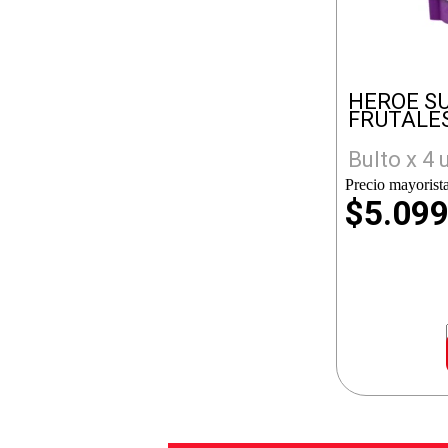
HEROE S
FRUTALES
Bulto x 4 
Precio mayorista
$5.09