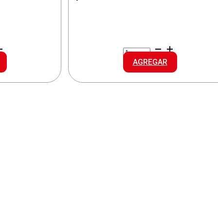
VIVERE
SUAVIZ.DOY
AGREGAR
CLASICO
cantidad