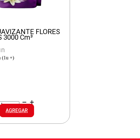
UAVIZANTE FLORES
 3000 Cm³
un
 (1u +)
9
HEROE
SUAVIZANTE
AGREGAR
FLORES
FRUTALES
cantidad