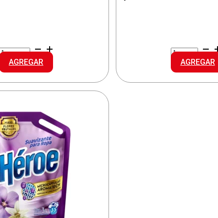
WOODY
COMFORT
SUAVIZANTE
SUAVIZ.DOY
AGREGAR
AGREGAR
DOY
CLASICO
PACK
cantidad
cantidad