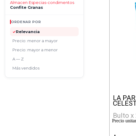
Almacen
Especias-condimentos
›
›
Confite Granas
ORDENAR POR
Relevancia
✓
Precio: menor a mayor
Precio: mayor a menor
A — Z
Más vendidos
LA PA
CELEST
Bulto x
Precio unita