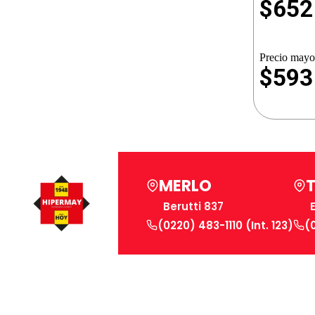
$
652
Precio mayor
$593
MERLO
Berutti 837
(0220) 483-1110 (Int. 123)
(