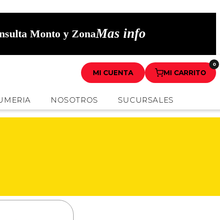
Mas info
onsulta Monto y Zona
0
MI CUENTA
MI CARRITO
UMERIA
NOSOTROS
SUCURSALES