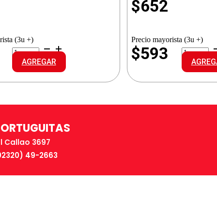
$
652
ista (3u +)
Precio mayorista (3u +)
LA
LA
$593
PARMESANA
PARMES
AGREGAR
AGREG
GRANAS
GRANAS
CELESTE
VERDES
cantidad
cantidad
TORTUGUITAS
El Callao 3697
02320) 49-2663