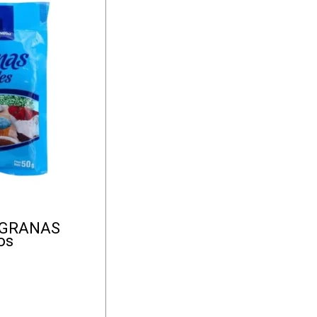
 GRANAS
os