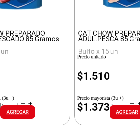
W PREPARADO
CAT CHOW PREPA
ESCADO 85 Gramos
ADUL.PESCA 85 Gr
 un
Bulto x 15 un
Precio unitario
0
$
1.510
 (3u +)
Precio mayorista (3u +)
CAT
CAT
3
$1.373
CHOW
CHOW
AGREGAR
AGREGAR
PREPARADO
PREPARADO
ESTERI.PESCADO
ADUL.PESC
cantidad
cantidad