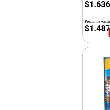
$
1.63
Precio mayorista
$1.48
c