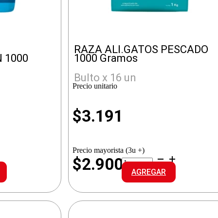
RAZA ALI.GATOS PESCADO
 1000
1000 Gramos
Bulto x 16 un
Precio unitario
$
3.191
Precio mayorista (3u +)
RAZA
$2.900
ALI.GATOS
AGREGAR
SALMON
PESCADO
cantidad