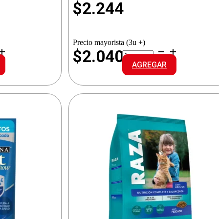
$
2.244
Precio mayorista (3u +)
RAZA
$2.040
ALI.GATITOS
AGREGAR
CARNE/LECHE
cantidad