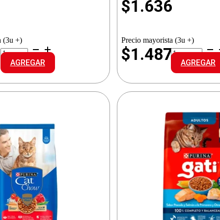
3
$
1.636
 (3u +)
Precio mayorista (3u +)
CAT
RAZA
5
$1.487
CHOW
ALI.GATOS
AGREGAR
AGREGAR
GATITOS
PESCADO
PESCADO/CARN/VEG
cantidad
cantidad