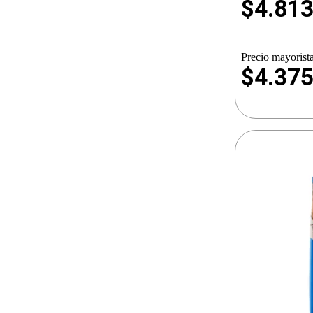
$
4.81
Precio mayorista
$4.37