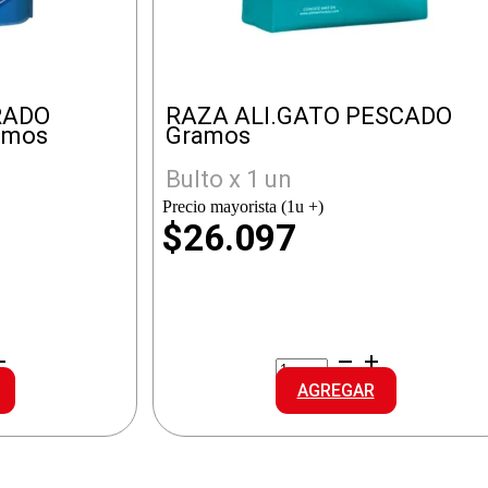
RADO
RAZA ALI.GATO PESCADO
amos
Gramos
Bulto x 1 un
Precio mayorista (1u +)
$26.097
RAZA
ALI.GATO
AGREGAR
PESCADO
A
cantidad