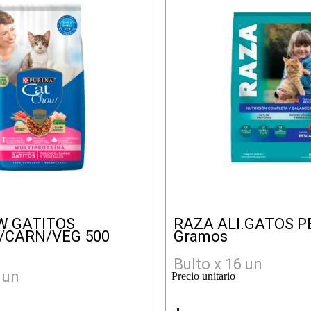
W GATITOS
RAZA ALI.GATOS P
/CARN/VEG 500
Gramos
Bulto x 16 un
 un
Precio unitario