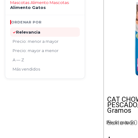
Mascotas
Alimento Mascotas
›
›
Alimento Gatos
ORDENAR POR
Relevancia
✓
Precio: menor a mayor
Precio: mayor a menor
A — Z
Más vendidos
CAT CHO
PESCADO
Gramos
Bulto x 20
Precio unitario