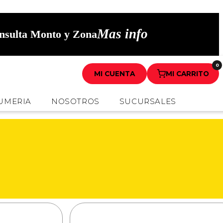
Mas info
onsulta Monto y Zona
0
MI CUENTA
MI CARRITO
UMERIA
NOSOTROS
SUCURSALES