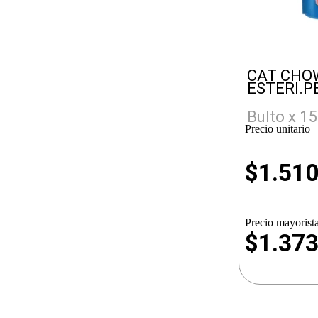
CAT CHO
ESTERI.P
Bulto x 15
Precio unitario
$
1.51
Precio mayorista
$1.37