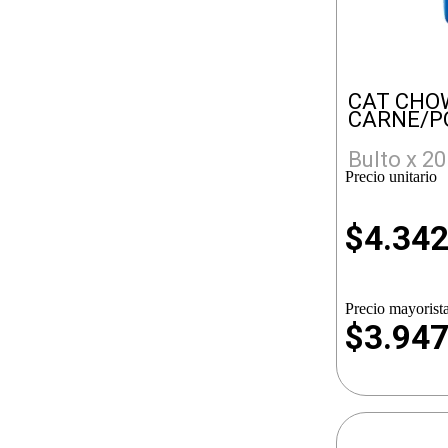
CAT CHO
CARNE/PO
Bulto x 20
Precio unitario
$
4.34
Precio mayorista
$3.94