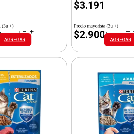
6
$
3.191
 (3u +)
Precio mayorista (3u +)
RAZA
RAZA
7
$2.900
ALI.GATOS
ALI.GATOS
AGREGAR
AGREGAR
ADULTO
ADULTO
POLLO
POLLO
LECH
LECH
antidad
cantidad