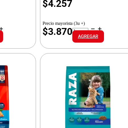
$
4.257
Precio mayorista (3u +)
CAT
$3.870
CHOW
AGREGAR
ADULTOS
PESCADO
cantidad