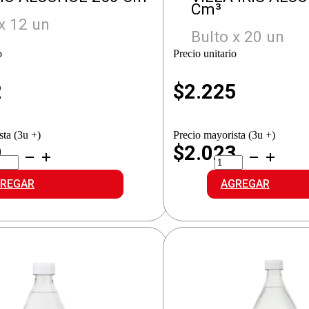
Cm³
x 12 un
Bulto x 20 un
o
Precio unitario
2
$
2.225
sta (3u +)
Precio mayorista (3u +)
9
$2.023
GINIO
VILLA
COHOL
IRIS
idad
ALCOHOL
REGAR
AGREGAR
cantidad