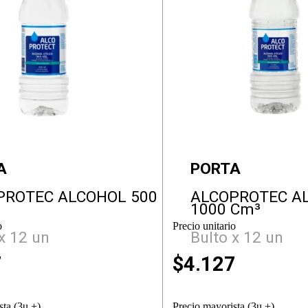
A
PORTA
PROTEC ALCOHOL 500
ALCOPROTEC A
1000 Cm³
o
Precio unitario
x 12 un
Bulto x 12 un
7
$
4.127
sta (3u +)
Precio mayorista (3u +)