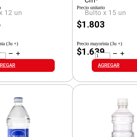
Cm³
o
Precio unitario
x 12 un
Bulto x 15 un
6
$
1.803
sta (3u +)
Precio mayorista (3u +)
8
$1.639
ALCOHOL
BIALCOHOL
LICO
ETILICO
idad
cantidad
REGAR
AGREGAR