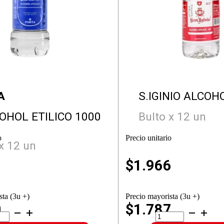
A
S.IGINIO ALCOH
OHOL ETILICO 1000
Bulto x 12 un
o
Precio unitario
x 12 un
1
$
1.966
sta (3u +)
Precio mayorista (3u +)
0
$1.787
ALCOHOL
S.IGINIO
LICO
ALCOHOL