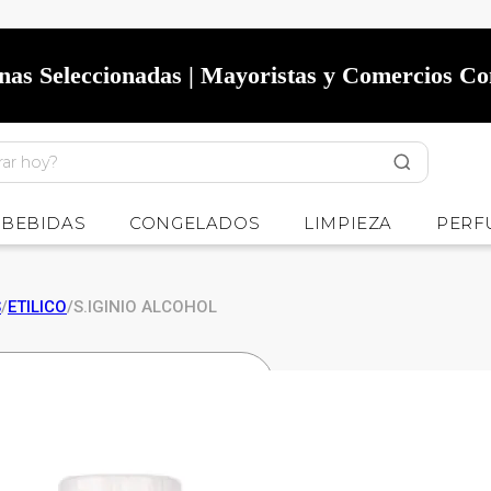
onas Seleccionadas | Mayoristas y Comercios C
BEBIDAS
CONGELADOS
LIMPIEZA
PERF
S
/
ETILICO
/
S.IGINIO ALCOHOL