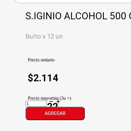
S.IGINIO ALCOHOL 500
Bulto x 12 un
Precio unitario
$
2.114
Precio mayorista (3u +)
S.IGINIO
$1.922
ALCOHOL
cantidad
AGREGAR