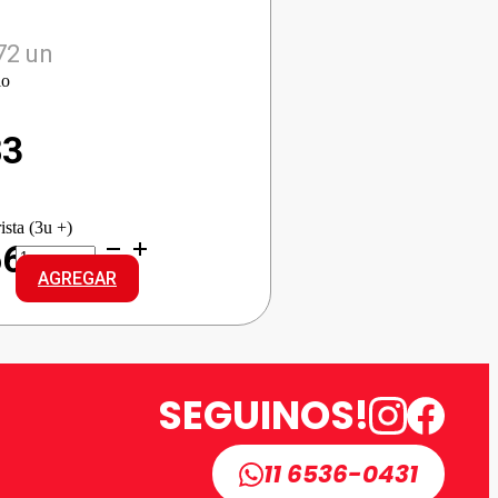
72 un
io
83
ista (3u +)
LUX
66
J/TOCADOR
AGREGAR
JAZMIN
cantidad
SEGUINOS!
11 6536-0431