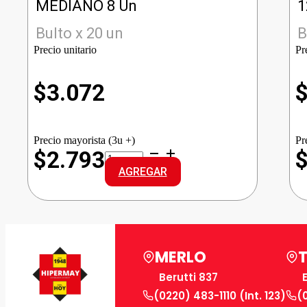
MEDIANO 8 Un
1
Bulto x 20 un
B
Precio unitario
Pr
$
3.072
Precio mayorista (3u +)
Pr
BABYSEC
$2.793
ULTRA
AGREGAR
REG.
MEDIANO
cantidad
MERLO
Berutti 837
(0220) 483-1110 (Int. 123)
(