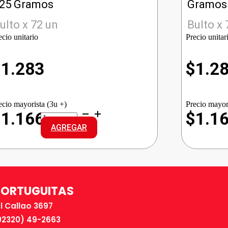
25 Gramos
Gramos
ulto x 72 un
Bulto x 
ecio unitario
Precio unitar
$
1.283
$
1.2
ecio mayorista (3u +)
Precio mayor
LUX
$1.166
$1.1
J/TOCADOR
AGREGAR
ORQ.NEGRA
cantidad
TORTUGUITAS
El Callao 3697
02320) 49-2663