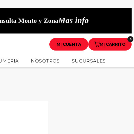
Mas info
onsulta Monto y Zona
0
MI CUENTA
MI CARRITO
UMERIA
NOSOTROS
SUCURSALES