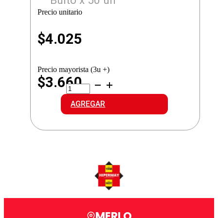
Bulto x 50 un
Precio unitario
$
4.025
Precio mayorista (3u +)
$3.660
M.NARANJA
REPASADOR
cantidad
AGREGAR
MERLO