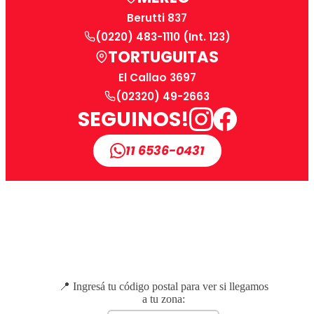
Berutti 837
(0220) 483-1110 (Int. 123)
TORTUGUITAS
El Callao 3697
(02320) 49-2663
SEGUINOS!
11 6536-0431
📍 Ingresá tu código postal para ver si llegamos
a tu zona: