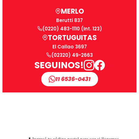
MERLO
Berutti 837
(0220) 483-1110 (Int. 123)
TORTUGUITAS
El Callao 3697
(02320) 49-2663
SEGUINOS!
11 6536-0431