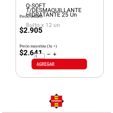
Q-SOFT
T/DESMAQUILLANTE
HIDRATANTE 25 Un
Precio unitario
Bulto x 12 un
$
2.905
Precio mayorista (3u +)
$2.641
Q-
SOFT
T/DESMAQUILLANTE
AGREGAR
HIDRATANTE
cantidad