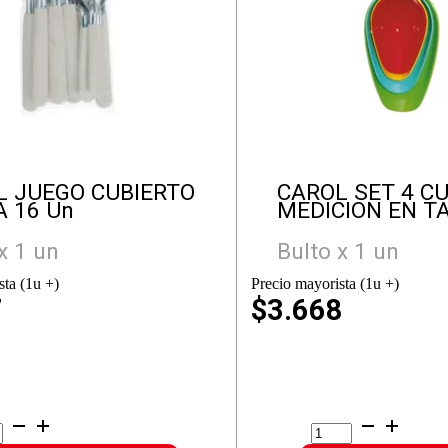
L JUEGO CUBIERTO
CAROL SET 4 C
 16 Un
MEDICION EN T
x 1 un
Bulto x 1 un
sta (1u +)
Precio mayorista (1u +)
7
$3.668
ROL
CAROL
EGO
SET