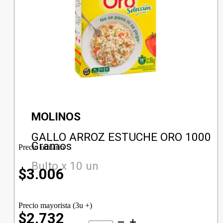
MOLINOS
GALLO ARROZ ESTUCHE ORO 1000
Gramos
Precio unitario
Bulto x 10 un
$
3.006
Precio mayorista (3u +)
$2.732
GALLO