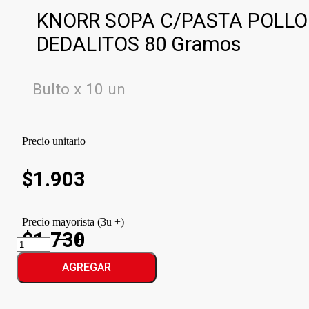
KNORR SOPA C/PASTA POLLO
DEDALITOS 80 Gramos
Bulto x 10 un
Precio unitario
$
1.903
Precio mayorista (3u +)
$1.730
KNORR
SOPA
C/PASTA
AGREGAR
POLLO
DEDALITOS
cantidad