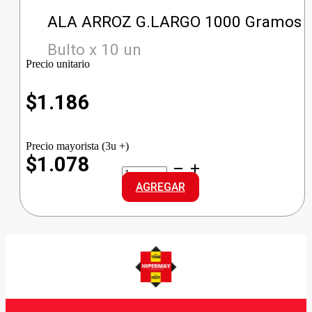
ALA ARROZ G.LARGO 1000 Gramos
Bulto x 10 un
Precio unitario
$
1.186
Precio mayorista (3u +)
$1.078
ALA
ARROZ
AGREGAR
G.LARGO
cantidad