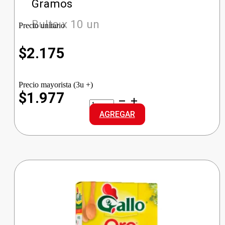
Gramos
Bulto x 10 un
Precio unitario
$
2.175
Precio mayorista (3u +)
$1.977
GALLO
ARROZ
AGREGAR
G.LARGO
cantidad