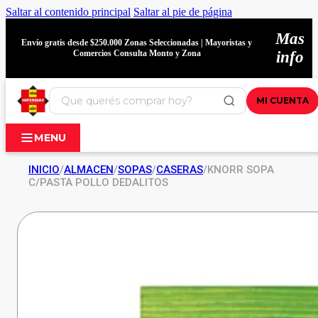
Saltar al contenido principal
Saltar al pie de página
Mas
Envío gratis desde $250.000 Zonas Seleccionadas | Mayoristas y
Comercios Consulta Monto y Zona
info
MI CUENTA
MENU
INICIO
/
ALMACEN
/
SOPAS
/
CASERAS
/
KNORR SOPA
C/PASTA POLLO DEDALITOS