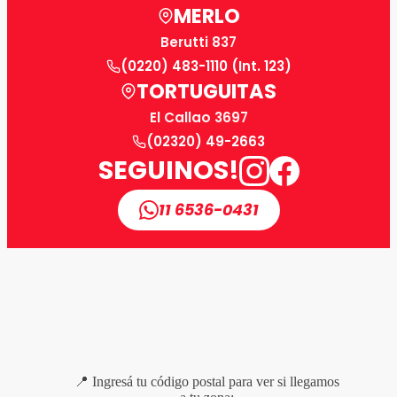
MERLO
Berutti 837
(0220) 483-1110 (Int. 123)
TORTUGUITAS
El Callao 3697
(02320) 49-2663
SEGUINOS!
11 6536-0431
📍 Ingresá tu código postal para ver si llegamos