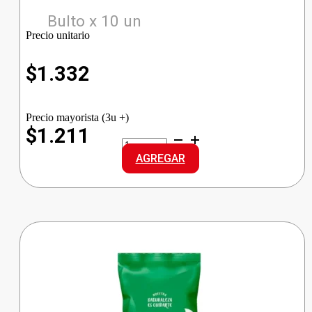
Bulto x 10 un
Precio unitario
$
1.332
Precio mayorista (3u +)
$1.211
ALA
ARROZ
AGREGAR
G.LARGO
cantidad