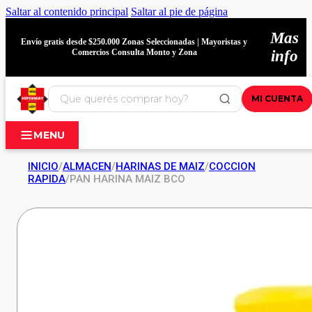
Saltar al contenido principal
Saltar al pie de página
Mas
Envío gratis desde $250.000 Zonas Seleccionadas | Mayoristas y
Comercios Consulta Monto y Zona
info
MI CUENTA
MENU
INICIO
/
ALMACEN
/
HARINAS DE MAIZ
/
COCCION
RAPIDA
/
PAN HARINA MAIZ BCO