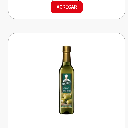
ARROZ
AGREGAR
G.LARGO
cantidad