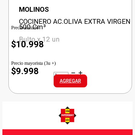
MOLINOS
COCINERO AC.OLIVA EXTRA VIRGEN
500 Cm³
Precio unitario
Bulto x 12 un
$
10.998
Precio mayorista (3u +)
$9.998
COCINERO
AC.OLIVA
AGREGAR
EXTRA
VIRGEN
cantidad