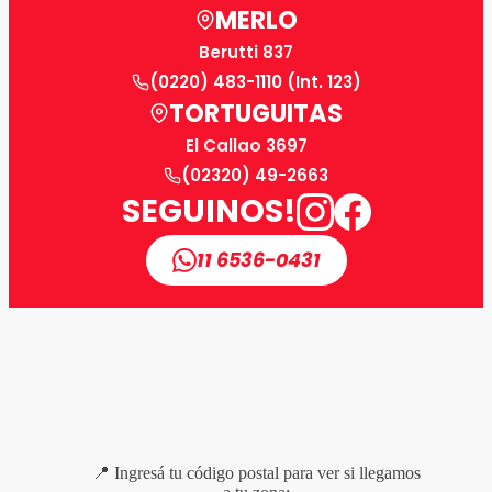
MERLO
Berutti 837
(0220) 483-1110 (Int. 123)
TORTUGUITAS
El Callao 3697
(02320) 49-2663
SEGUINOS!
11 6536-0431
📍 Ingresá tu código postal para ver si llegamos