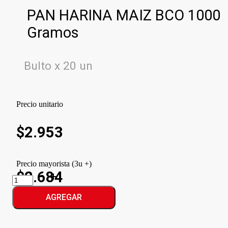
PAN HARINA MAIZ BCO 1000
Gramos
Bulto x 20 un
Precio unitario
$
2.953
Precio mayorista (3u +)
$2.684
PAN
HARINA
MAIZ
AGREGAR
BCO
cantidad