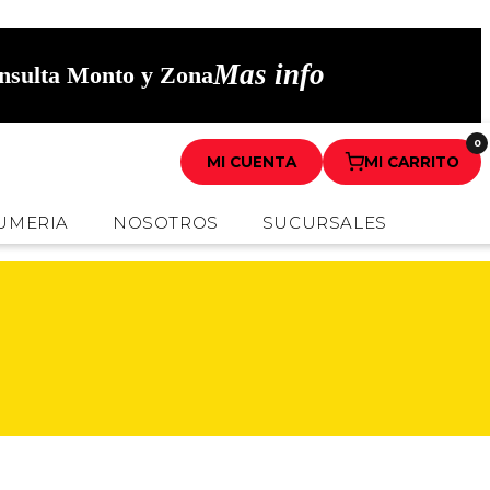
Mas info
onsulta Monto y Zona
0
MI CUENTA
MI CARRITO
UMERIA
NOSOTROS
SUCURSALES