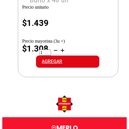
Bulto x 48 un
Precio unitario
$
1.439
Precio mayorista (3u +)
$1.308
RAYOVAC
PILAS
ALCALINAS
AGREGAR
*D*
GRANDE
cantidad
MERLO