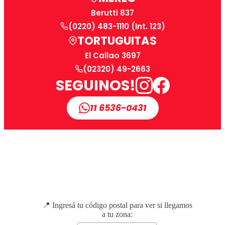
Berutti 837
(0220) 483-1110 (Int. 123)
TORTUGUITAS
El Callao 3697
(02320) 49-2663
SEGUINOS!
11 6536-0431
📍 Ingresá tu código postal para ver si llegamos
a tu zona: