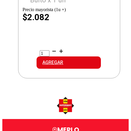
Bulto x 1 un
Precio mayorista (1u +)
$2.082
ILKO
SACACORCHOS
MANGO
AGREGAR
PLASTICO
cantidad
MERLO