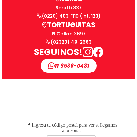
Berutti 837
(0220) 483-1110 (Int. 123)
TORTUGUITAS
El Callao 3697
(02320) 49-2663
SEGUINOS!
11 6536-0431
📍 Ingresá tu código postal para ver si llegamos
a tu zona: