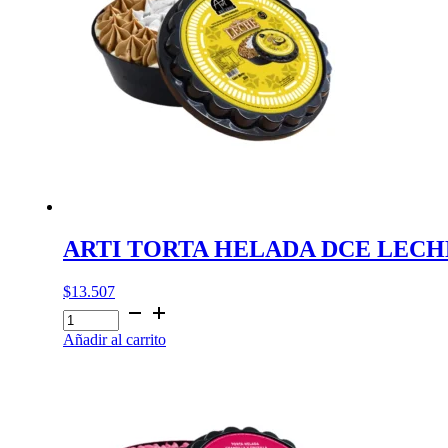
ARTI TORTA HELADA DCE LECH
$
13.507
ARTI
TORTA
Añadir al carrito
HELADA
DCE
LECHE
cantidad