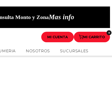
Mas info
onsulta Monto y Zona
0
MI CUENTA
MI CARRITO
UMERIA
NOSOTROS
SUCURSALES