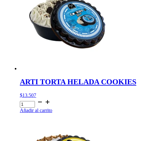
ARTI TORTA HELADA COOKIES
$
13.507
ARTI
TORTA
Añadir al carrito
HELADA
COOKIES
cantidad