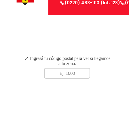
(0220) 483-1110 (Int. 123)
(
📍 Ingresá tu código postal para ver si llegamos
a tu zona: