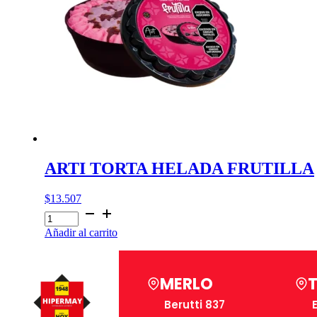
ARTI TORTA HELADA FRUTILLA
$
13.507
ARTI
TORTA
Añadir al carrito
HELADA
FRUTILLA
cantidad
MERLO
Berutti 837