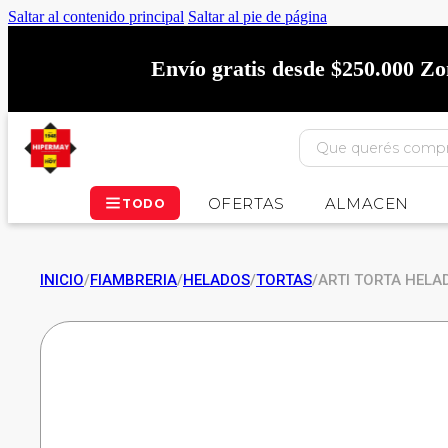
Saltar al contenido principal
Saltar al pie de página
Envío gratis desde $250.000 Z
OFERTAS
ALMACEN
TODO
INICIO
/
FIAMBRERIA
/
HELADOS
/
TORTAS
/
ARTI TORTA HELA