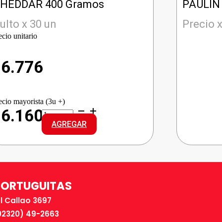
HEDDAR 400 Gramos
PAULIN 
ulto x 30 un
Precio x
ecio unitario
$
6.776
ecio mayorista (3u +)
PATITAS
$6.160
CONGELADAS
AGREGAR
CHEDDAR
cantidad
TORTUGUITAS
El Callao 3697
02320) 49-2663