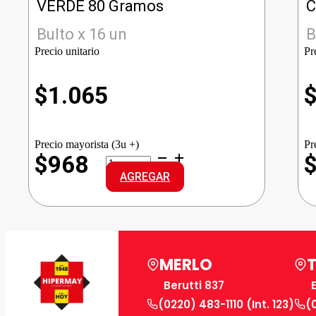
VERDE 80 Gramos
C
Bulto x 16 un
B
Precio unitario
Pr
$
1.065
Precio mayorista (3u +)
Pr
CASTELL
$968
ACEITUNA
AGREGAR
DOY
DESC
VERDE
cantidad
MERLO
Berutti 837
(0220) 483-1110 (Int. 123)
(