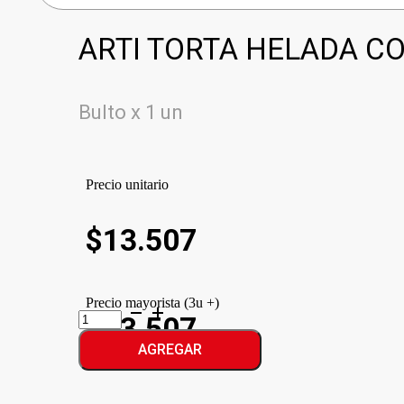
ARTI TORTA HELADA CO
Bulto x 1 un
Precio unitario
$
13.507
Precio mayorista (3u +)
ARTI
$13.507
TORTA
HELADA
AGREGAR
COOKIES
cantidad