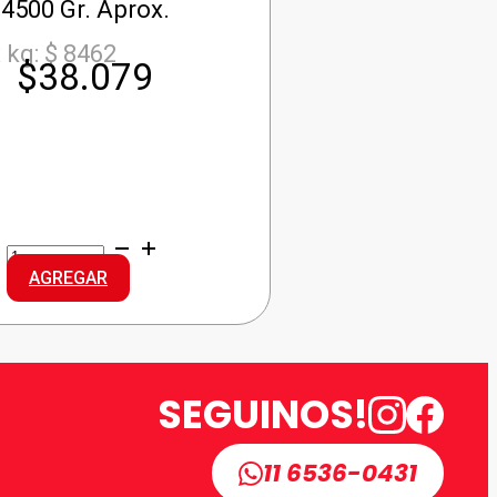
4500 Gr. Aprox.
 kg: $ 8462
$
38.079
LA
PAULINA
AGREGAR
QUESO
SAINT
PAULIN
cantidad
SEGUINOS!
11 6536-0431