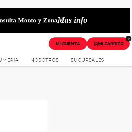
Mas info
onsulta Monto y Zona
0
MI CUENTA
MI CARRITO
UMERIA
NOSOTROS
SUCURSALES