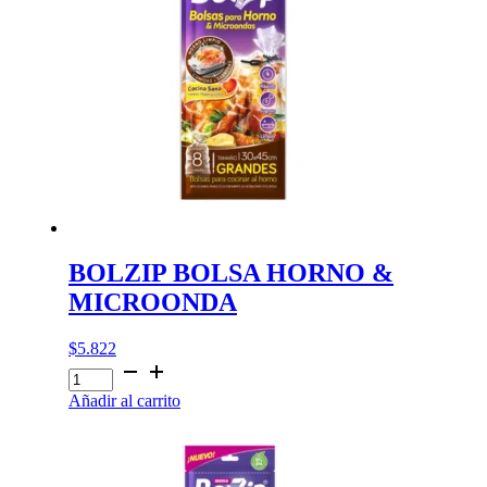
BOLZIP BOLSA HORNO &
MICROONDA
$
5.822
BOLZIP
BOLSA
Añadir al carrito
HORNO
&
MICROONDA
cantidad