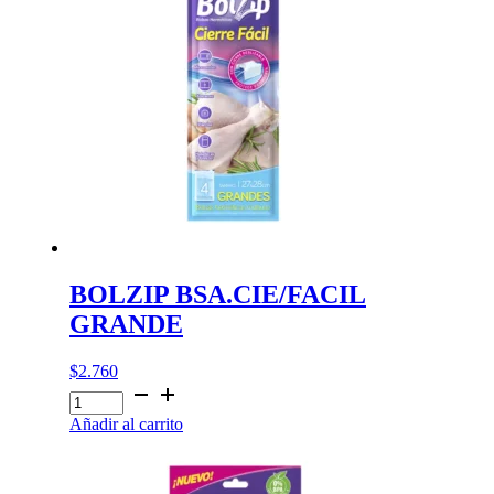
BOLZIP BSA.CIE/FACIL
GRANDE
$
2.760
BOLZIP
BSA.CIE/FACIL
Añadir al carrito
GRANDE
cantidad