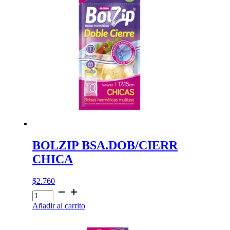
BOLZIP BSA.DOB/CIERR
CHICA
$
2.760
BOLZIP
BSA.DOB/CIERR
Añadir al carrito
CHICA
cantidad