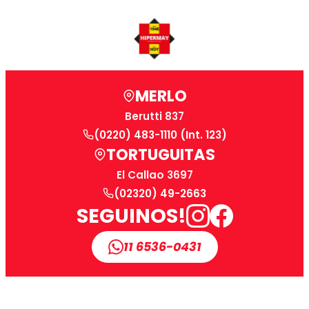
cantidad
MERLO
Berutti 837
(0220) 483-1110 (Int. 123)
TORTUGUITAS
El Callao 3697
(02320) 49-2663
SEGUINOS!
11 6536-0431