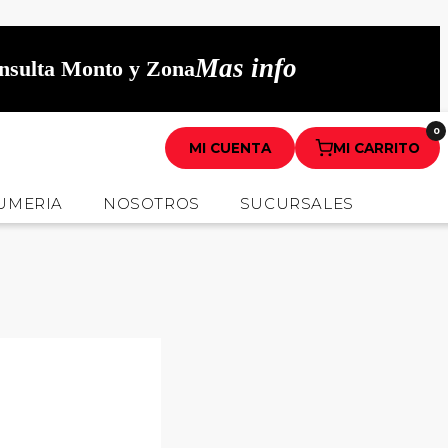
Mas info
onsulta Monto y Zona
0
MI CUENTA
MI CARRITO
UMERIA
NOSOTROS
SUCURSALES