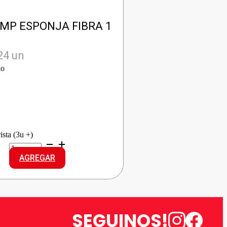
IMP ESPONJA FIBRA 1
24 un
io
ista (3u +)
FIBRALIMP
ESPONJA
AGREGAR
FIBRA
cantidad
SEGUINOS!