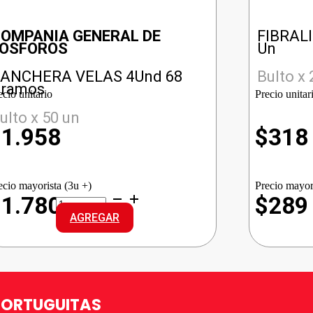
OMPANIA GENERAL DE
FIBRAL
OSFOROS
Un
ANCHERA VELAS 4Und 68
Bulto x 
ramos
ecio unitario
Precio unitar
ulto x 50 un
$
1.958
$
318
ecio mayorista (3u +)
Precio mayor
RANCHERA
$1.780
$289
VELAS
AGREGAR
4Und
cantidad
TORTUGUITAS