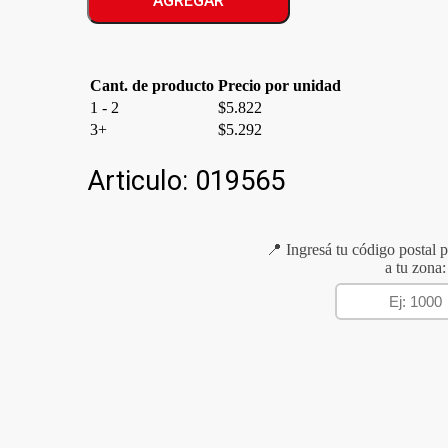
AGREGAR
&
MICROONDA
cantidad
Cant. de producto
Precio por unidad
1 - 2
$
5.822
3+
$
5.292
Articulo:
019565
📍 Ingresá tu código postal p
a tu zona: