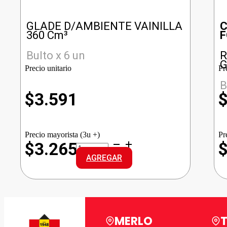
GLADE D/AMBIENTE VAINILLA
C
360 Cm³
F
Bulto x 6 un
R
G
Precio unitario
Pr
B
$
3.591
Precio mayorista (3u +)
Pr
GLADE
$3.265
D/AMBIENTE
AGREGAR
VAINILLA
cantidad
MERLO