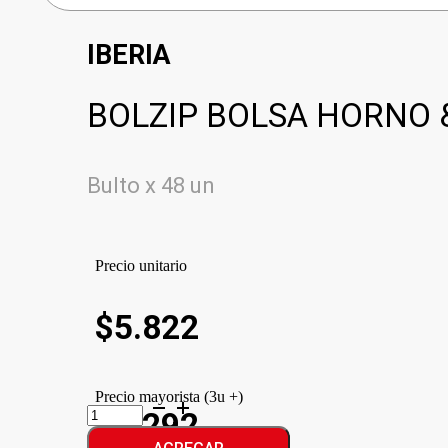
IBERIA
BOLZIP BOLSA HORNO 
Bulto x 48 un
Precio unitario
$
5.822
Precio mayorista (3u +)
BOLZIP
$5.292
BOLSA
HORNO