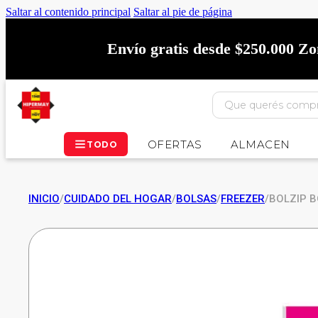
Saltar al contenido principal
Saltar al pie de página
Envío gratis desde $250.000 Z
OFERTAS
ALMACEN
TODO
INICIO
/
CUIDADO DEL HOGAR
/
BOLSAS
/
FREEZER
/
BOLZIP 