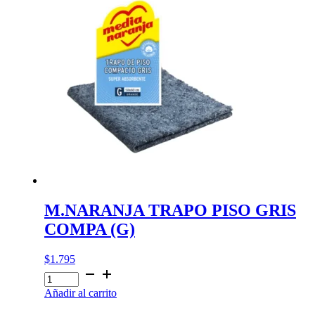
cantidad
M.NARANJA TRAPO PISO GRIS
COMPA (G)
$
1.795
M.NARANJA
TRAPO
Añadir al carrito
PISO
GRIS