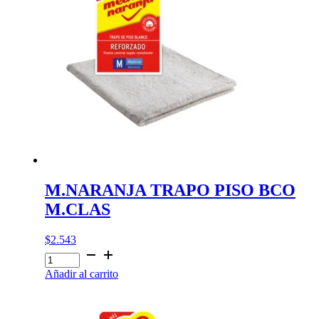
M.NARANJA TRAPO PISO BCO
M.CLAS
$
2.543
M.NARANJA
TRAPO
Añadir al carrito
PISO
BCO
M.CLAS
cantidad