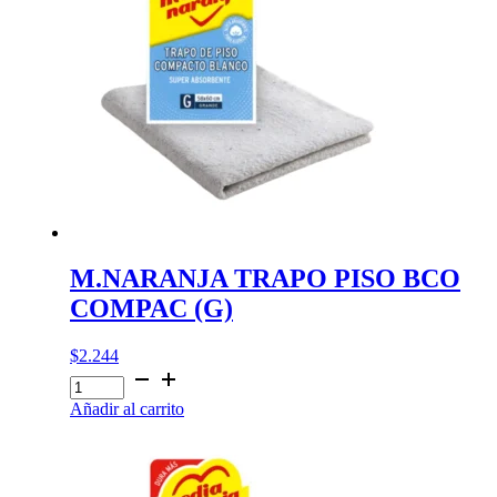
M.NARANJA TRAPO PISO BCO
COMPAC (G)
$
2.244
M.NARANJA
TRAPO
Añadir al carrito
PISO
BCO
COMPAC
(G)
cantidad