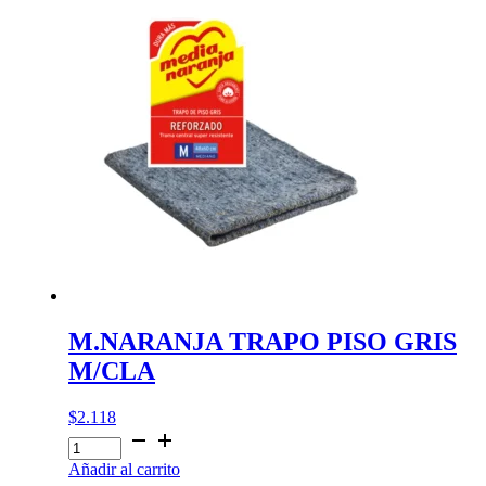
COMPA
(G)
cantidad
M.NARANJA TRAPO PISO GRIS
M/CLA
$
2.118
M.NARANJA
TRAPO
Añadir al carrito
PISO