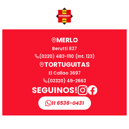
GRIS
M/CLA
cantidad
MERLO
Berutti 837
(0220) 483-1110 (Int. 123)
TORTUGUITAS
El Callao 3697
(02320) 49-2663
SEGUINOS!
11 6536-0431