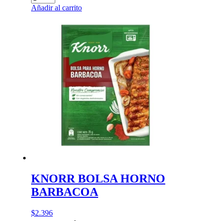
BOLSA
Añadir al carrito
HORNO
AJO/CEBOLL
cantidad
KNORR BOLSA HORNO
BARBACOA
$
2.396