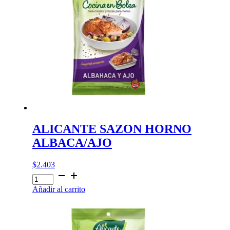
ALICANTE SAZON HORNO
ALBACA/AJO
$
2.403
ALICANTE
SAZON
Añadir al carrito
HORNO
ALBACA/AJO
cantidad