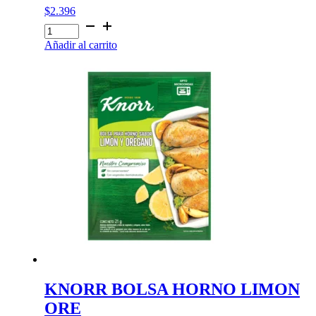
$
2.396
KNORR
BOLSA
Añadir al carrito
HORNO
FINAS
HIERBAS
cantidad
KNORR BOLSA HORNO LIMON
ORE