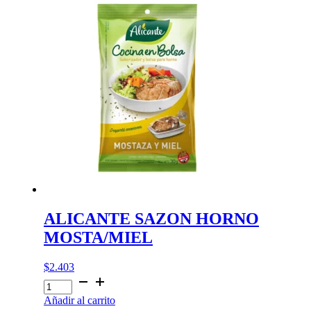
HIER
cantidad
ALICANTE SAZON HORNO
MOSTA/MIEL
$
2.403
ALICANTE
SAZON
Añadir al carrito
HORNO