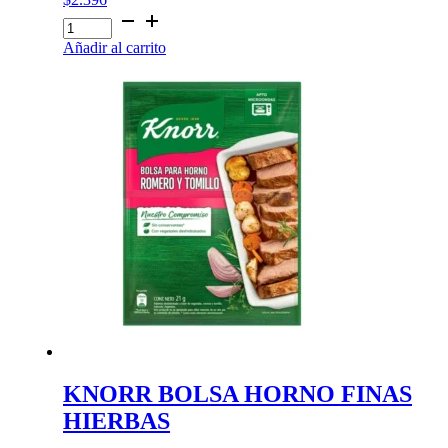
KNORR
BOLSA
Añadir al carrito
HORNO
CRIOLLO
cantidad
KNORR BOLSA HORNO FINAS
HIERBAS