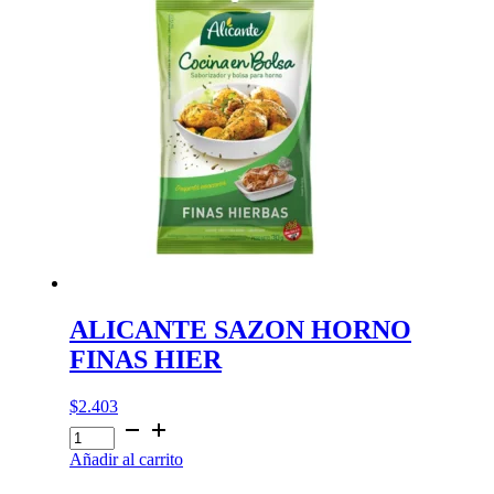
ALICANTE SAZON HORNO
FINAS HIER
$
2.403
ALICANTE
SAZON
Añadir al carrito
HORNO
FINAS