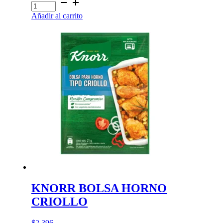
KNORR
BOLSA
Añadir al carrito
HORNO
BARBACOA
cantidad
KNORR BOLSA HORNO
CRIOLLO
$
2.396