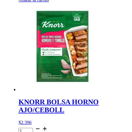
HORNO
PIMENTON
cantidad
KNORR BOLSA HORNO
AJO/CEBOLL
$
2.396
KNORR