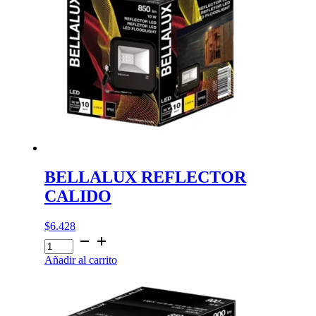
BELLALUX REFLECTOR
CALIDO
$
6.428
BELLALUX
REFLECTOR
Añadir al carrito
CALIDO
cantidad