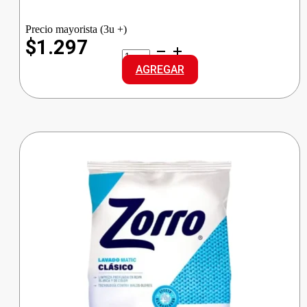
Precio mayorista (3u +)
$1.297
ACE
D/POLVO
AGREGAR
ALTA
ESPUMA
cantidad