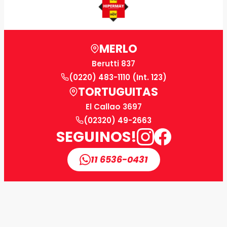
MERLO
Berutti 837
(0220) 483-1110 (Int. 123)
TORTUGUITAS
El Callao 3697
(02320) 49-2663
SEGUINOS!
11 6536-0431