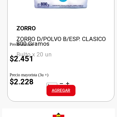
ZORRO
ZORRO D/POLVO B/ESP. CLASICO
800 Gramos
Precio unitario
Bulto x 20 un
$
2.451
Precio mayorista (3u +)
$2.228
ZORRO
D/POLVO
AGREGAR
B/ESP.
CLASICO
cantidad