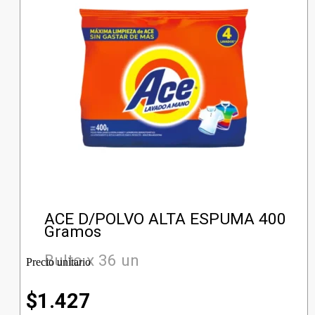
ACE D/POLVO ALTA ESPUMA 400
Gramos
Bulto x 36 un
Precio unitario
$
1.427