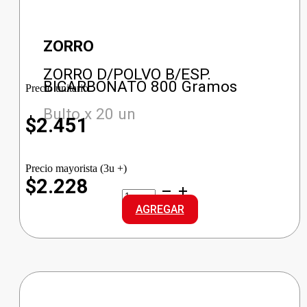
ZORRO
ZORRO D/POLVO B/ESP.
BICARBONATO 800 Gramos
Precio unitario
Bulto x 20 un
$
2.451
Precio mayorista (3u +)
$2.228
ZORRO
D/POLVO
AGREGAR
B/ESP.
BICARBONATO
cantidad