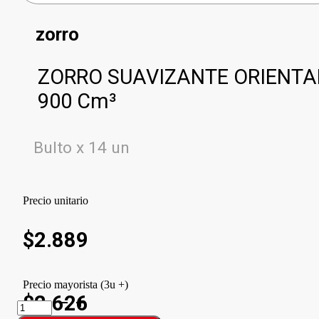
zorro
ZORRO SUAVIZANTE ORIENTA
900 Cm³
Bulto x 14 un
Precio unitario
$
2.889
Precio mayorista (3u +)
$2.626
ZORRO
SUAVIZANTE