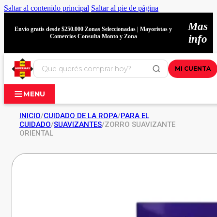
Saltar al contenido principal
Saltar al pie de página
Mas
Envío gratis desde $250.000 Zonas Seleccionadas | Mayoristas y
Comercios Consulta Monto y Zona
info
MI CUENTA
MENU
INICIO
/
CUIDADO DE LA ROPA
/
PARA EL
CUIDADO
/
SUAVIZANTES
/
ZORRO SUAVIZANTE
ORIENTAL