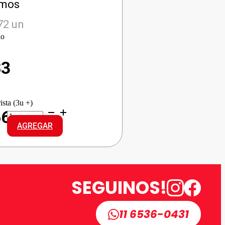
amos
72 un
io
83
ista (3u +)
LUX
66
J/TOCADOR
AGREGAR
ROSA
FRAN
cantidad
SEGUINOS!
11 6536-0431