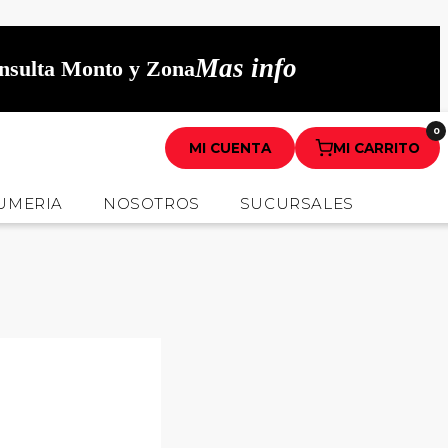
Mas info
onsulta Monto y Zona
0
MI CUENTA
MI CARRITO
UMERIA
NOSOTROS
SUCURSALES