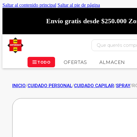
Saltar al contenido principal
Saltar al pie de página
Envío gratis desde $250.000 Z
OFERTAS
ALMACEN
TODO
INICIO
/
CUIDADO PERSONAL
/
CUIDADO CAPILAR
/
SPRAY
/
R