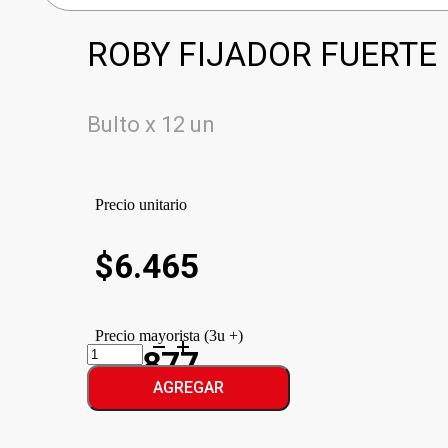
ROBY FIJADOR FUERTE 
Bulto x 12 un
Precio unitario
$
6.465
Precio mayorista (3u +)
ROBY
$5.877
FIJADOR
FUERTE
AGREGAR
cantidad