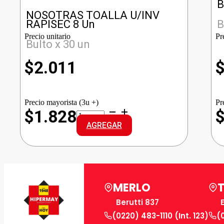
B
NOSOTRAS TOALLA U/INV
RAPISEC 8 Un
B
Precio unitario
Pr
Bulto x 30 un
$
2.011
Precio mayorista (3u +)
Pr
NOSOTRAS
$1.828
TOALLA
AGREGAR
U/INV
RAPISEC
cantidad
MERLO
Berutti 837
(0220) 483-1110 (Int. 123)
(