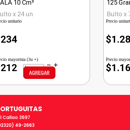
ALA 10 Cm³
125 Gr
ulto x 24 un
Bulto x 
ecio unitario
Precio unitar
$
234
$
1.2
ecio mayorista (3u +)
Precio mayor
SEDAL
$212
$1.1
SHAM.SACHET
AGREGAR
CREMA
BALA
cantidad
TORTUGUITAS
El Callao 3697
02320) 49-2663