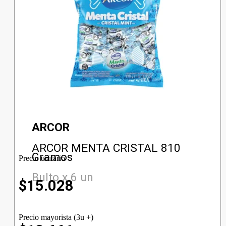
ARCOR
ARCOR MENTA CRISTAL 810
Gramos
Precio unitario
Bulto x 6 un
$
15.028
Precio mayorista (3u +)