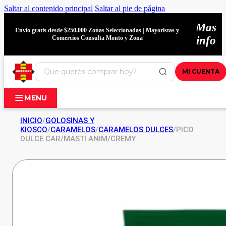
Saltar al contenido principal
Saltar al pie de página
Mas
Envío gratis desde $250.000 Zonas Seleccionadas | Mayoristas y
Comercios Consulta Monto y Zona
info
MI CUENTA
MENU
INICIO
/
GOLOSINAS Y
KIOSCO
/
CARAMELOS
/
CARAMELOS DULCES
/
PICO
DULCE CAR/MASTI ANIM/CREMY