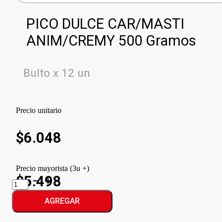
PICO DULCE CAR/MASTI
ANIM/CREMY 500 Gramos
Bulto x 12 un
Precio unitario
$
6.048
Precio mayorista (3u +)
$5.498
PICO
DULCE
CAR/MASTI
AGREGAR
ANIM/CREMY
cantidad