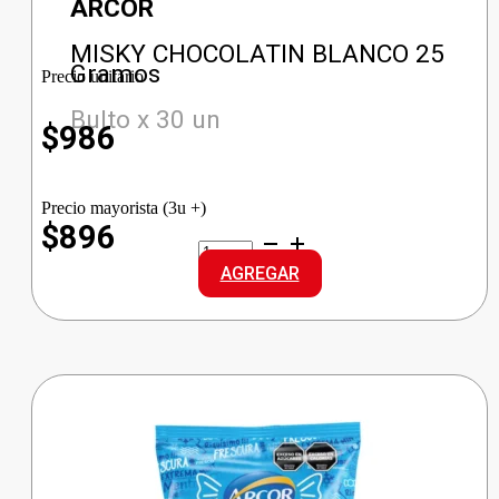
ARCOR
MISKY CHOCOLATIN BLANCO 25
Gramos
Precio unitario
Bulto x 30 un
$
986
Precio mayorista (3u +)
$896
MISKY
CHOCOLATIN
AGREGAR
BLANCO
cantidad