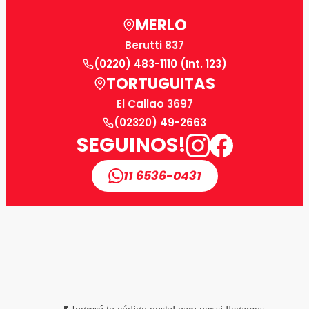
MERLO
Berutti 837
(0220) 483-1110 (Int. 123)
TORTUGUITAS
El Callao 3697
(02320) 49-2663
SEGUINOS!
11 6536-0431