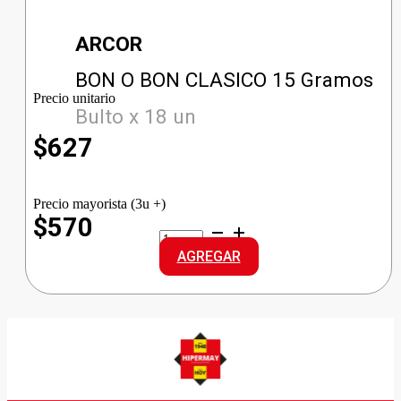
ARCOR
BON O BON CLASICO 15 Gramos
Precio unitario
Bulto x 18 un
$
627
Precio mayorista (3u +)
$570
BON
O
AGREGAR
BON
CLASICO
cantidad