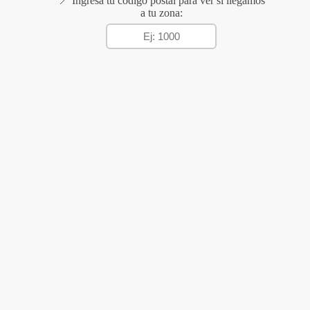
📍 Ingresá tu código postal para ver si llegamos
a tu zona: