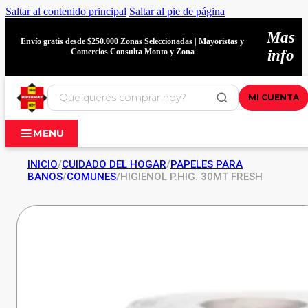
Saltar al contenido principal
Saltar al pie de página
Mas
Envío gratis desde $250.000 Zonas Seleccionadas | Mayoristas y
Comercios Consulta Monto y Zona
info
MI CUENTA
MENU
INICIO
/
CUIDADO DEL HOGAR
/
PAPELES PARA
BANOS
/
COMUNES
/
HIGIENOL P.HIG. 30MT FRESH