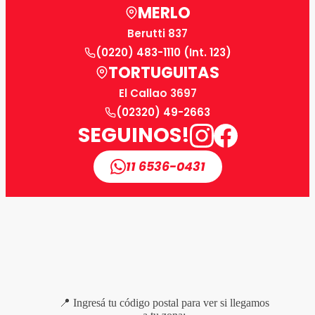
MERLO
Berutti 837
(0220) 483-1110 (Int. 123)
TORTUGUITAS
El Callao 3697
(02320) 49-2663
SEGUINOS!
11 6536-0431
📍 Ingresá tu código postal para ver si llegamos