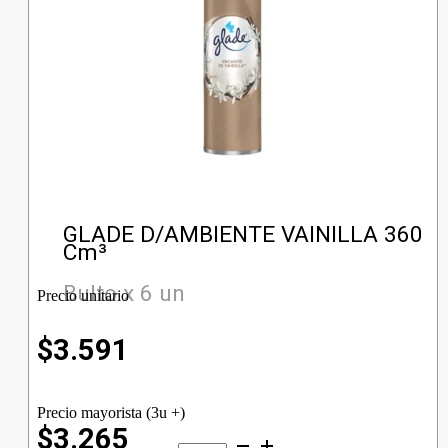
GLADE D/AMBIENTE VAINILLA 360
Cm³
Bulto x 6 un
Precio unitario
$
3.591
Precio mayorista (3u +)
$3.265
GLADE