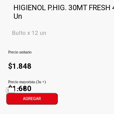
HIGIENOL P.HIG. 30MT FRESH 
Un
Bulto x 12 un
Precio unitario
$
1.848
Precio mayorista (3u +)
$1.680
HIGIENOL
P.HIG.
30MT
AGREGAR
FRESH
cantidad