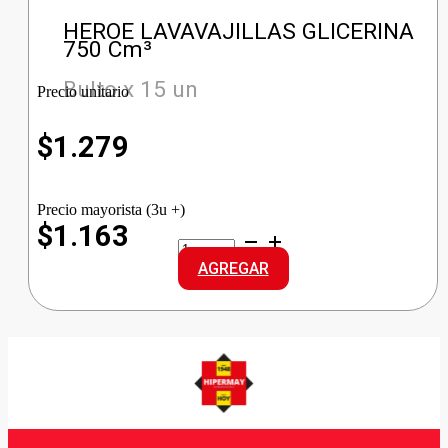
HEROE LAVAVAJILLAS GLICERINA
750 Cm³
Bulto x 15 un
Precio unitario
$
1.279
Precio mayorista (3u +)
$1.163
HEROE
LAVAVAJILLAS
AGREGAR
GLICERINA
cantidad