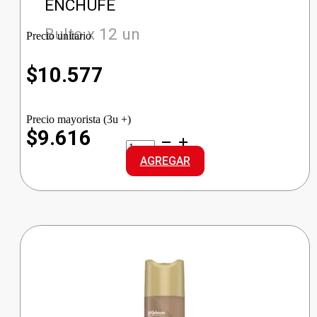
ENCHUFE
Bulto x 12 un
Precio unitario
$
10.577
Precio mayorista (3u +)
$9.616
RAID
APARATO
AGREGAR
VAPE+4
TAB.
ENCHUFE
cantidad