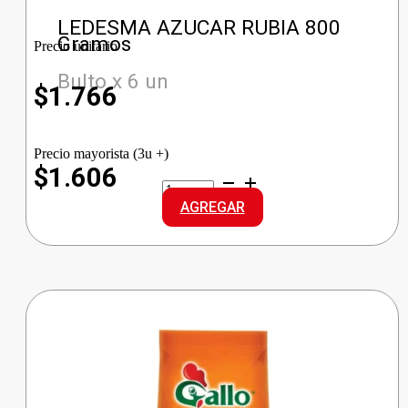
LEDESMA AZUCAR RUBIA 800
Gramos
Precio unitario
Bulto x 6 un
$
1.766
Precio mayorista (3u +)
$1.606
LEDESMA
AZUCAR
AGREGAR
RUBIA
cantidad