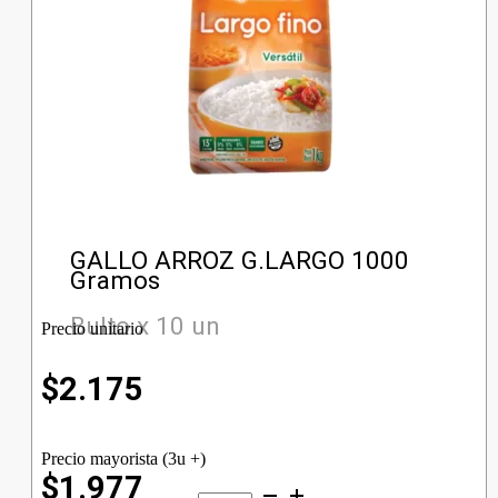
GALLO ARROZ G.LARGO 1000
Gramos
Bulto x 10 un
Precio unitario
$
2.175
Precio mayorista (3u +)
$1.977
GALLO