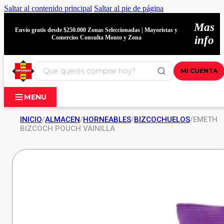
Saltar al contenido principal
Saltar al pie de página
Mas
Envío gratis desde $250.000 Zonas Seleccionadas | Mayoristas y
Comercios Consulta Monto y Zona
info
MI CUENTA
MENU
INICIO
/
ALMACEN
/
HORNEABLES
/
BIZCOCHUELOS
/
EMETH
BIZCOCH POUCH VAINILLA