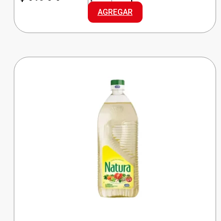
ARROZ
AGREGAR
G.LARGO
cantidad