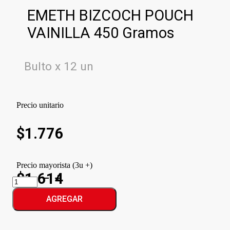
EMETH BIZCOCH POUCH
VAINILLA 450 Gramos
Bulto x 12 un
Precio unitario
$
1.776
Precio mayorista (3u +)
$1.614
EMETH
BIZCOCH
POUCH
AGREGAR
VAINILLA
cantidad