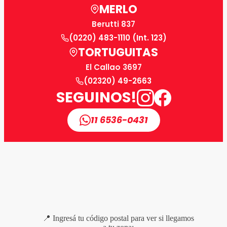
MERLO
Berutti 837
(0220) 483-1110 (Int. 123)
TORTUGUITAS
El Callao 3697
(02320) 49-2663
SEGUINOS!
11 6536-0431
📍 Ingresá tu código postal para ver si llegamos