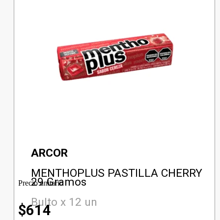
ARCOR
MENTHOPLUS PASTILLA CHERRY
29 Gramos
Precio unitario
Bulto x 12 un
$
614