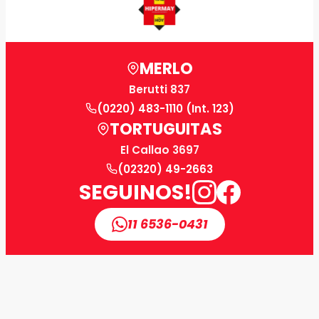
MERLO
Berutti 837
(0220) 483-1110 (Int. 123)
TORTUGUITAS
El Callao 3697
(02320) 49-2663
SEGUINOS!
11 6536-0431