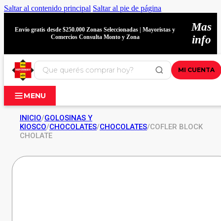
Saltar al contenido principal
Saltar al pie de página
Mas
Envío gratis desde $250.000 Zonas Seleccionadas | Mayoristas y
Comercios Consulta Monto y Zona
info
MI CUENTA
MENU
INICIO
/
GOLOSINAS Y
KIOSCO
/
CHOCOLATES
/
CHOCOLATES
/
COFLER BLOCK
CHOLATE