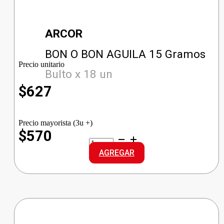
ARCOR
BON O BON AGUILA 15 Gramos
Precio unitario
Bulto x 18 un
$
627
Precio mayorista (3u +)
$570
BON
O
AGREGAR
BON
AGUILA
cantidad