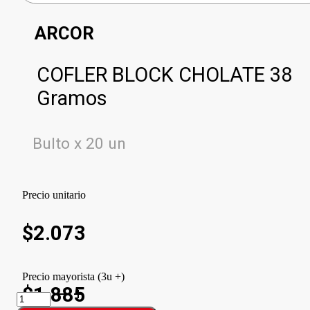
ARCOR
COFLER BLOCK CHOLATE 38
Gramos
Bulto x 20 un
Precio unitario
$
2.073
Precio mayorista (3u +)
$1.885
COFLER
BLOCK