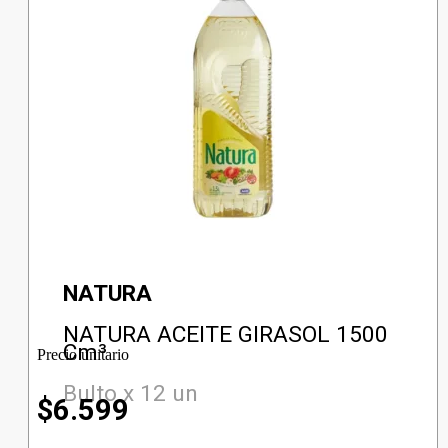
NATURA
NATURA ACEITE GIRASOL 1500
Cm³
Precio unitario
Bulto x 12 un
$
6.599