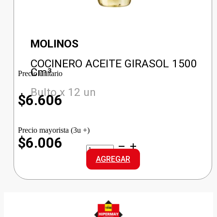
MOLINOS
COCINERO ACEITE GIRASOL 1500
Cm³
Precio unitario
Bulto x 12 un
$
6.606
Precio mayorista (3u +)
$6.006
COCINERO
ACEITE
AGREGAR
GIRASOL
cantidad