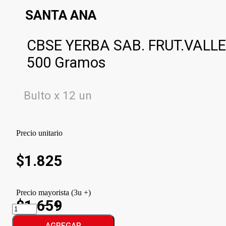
SANTA ANA
CBSE YERBA SAB. FRUT.VALLE
500 Gramos
Bulto x 12 un
Precio unitario
$
1.825
Precio mayorista (3u +)
$1.659
CBSE
YERBA
SAB.
AGREGAR