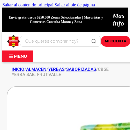
Saltar al contenido principal
Saltar al pie de página
Mas
Envío gratis desde $250.000 Zonas Seleccionadas | Mayoristas y
Comercios Consulta Monto y Zona
info
MI CUENTA
MENU
INICIO
/
ALMACEN
/
YERBAS
/
SABORIZADAS
/
CBSE
YERBA SAB. FRUT.VALLE