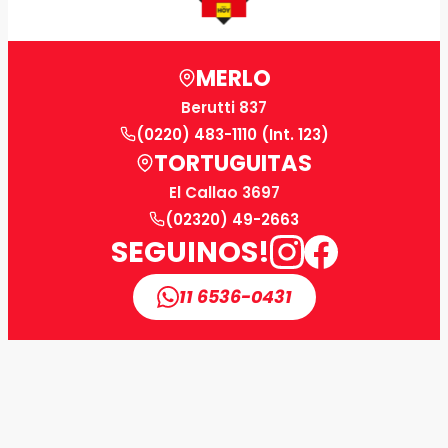
MERLO
Berutti 837
(0220) 483-1110 (Int. 123)
TORTUGUITAS
El Callao 3697
(02320) 49-2663
SEGUINOS!
11 6536-0431