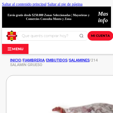
Saltar al contenido principal
Saltar al pie de página
Mas
Envío gratis desde $250.000 Zonas Seleccionadas | Mayoristas y
Comercios Consulta Monto y Zona
info
MI CUENTA
MENU
INICIO
/
FIAMBRERIA
/
EMBUTIDOS
/
SALAMINES
/
214
SALAMIN GRUESO