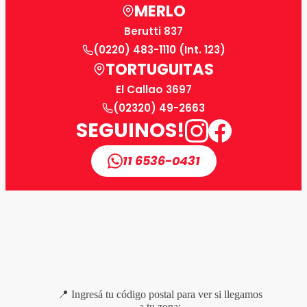
MERLO
Berutti 837
(0220) 483-1110 (Int. 123)
TORTUGUITAS
El Callao 3697
(02320) 49-2663
SEGUINOS!
11 6536-0431
📍 Ingresá tu código postal para ver si llegamos
a tu zona: