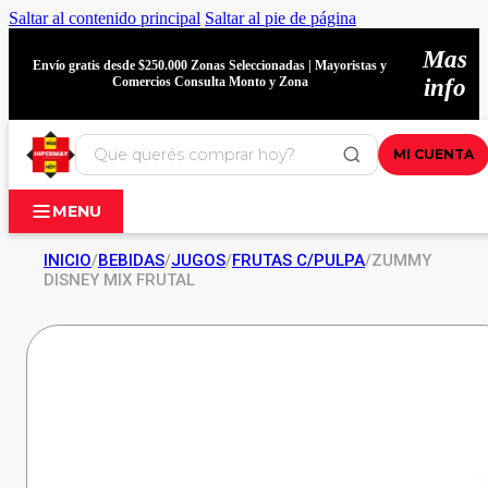
Saltar al contenido principal
Saltar al pie de página
Mas
Envío gratis desde $250.000 Zonas Seleccionadas | Mayoristas y
Comercios Consulta Monto y Zona
info
MI CUENTA
MENU
INICIO
/
BEBIDAS
/
JUGOS
/
FRUTAS C/PULPA
/
ZUMMY
DISNEY MIX FRUTAL