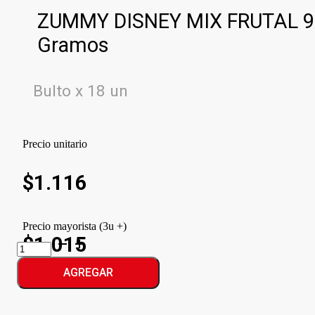
ZUMMY DISNEY MIX FRUTAL 9
Gramos
Bulto x 18 un
Precio unitario
$
1.116
Precio mayorista (3u +)
$1.015
ZUMMY
DISNEY
MIX
AGREGAR
FRUTAL
cantidad