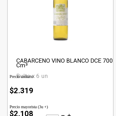
CABARCENO VINO BLANCO DCE 700
Cm³
Bulto x 6 un
Precio unitario
$
2.319
Precio mayorista (3u +)
$2.108
CABARCENO