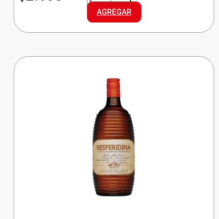
VINO
AGREGAR
BLANCO
DCE
cantidad