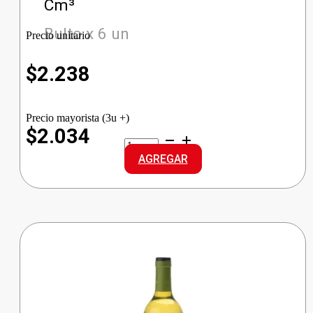
Cm³
Bulto x 6 un
Precio unitario
$
2.238
Precio mayorista (3u +)
$2.034
CABARCENO
VINO
AGREGAR
TINTO
DCE
cantidad