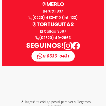
MERLO
Berutti 837
(0220) 483-1110 (Int. 123)
TORTUGUITAS
El Callao 3697
(02320) 49-2663
SEGUINOS!
11 6536-0431
📍 Ingresá tu código postal para ver si llegamos