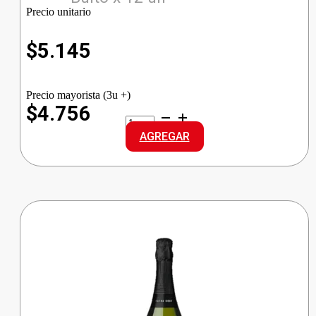
Precio unitario
$
5.145
Precio mayorista (3u +)
$4.756
OMBU
CANA
AGREGAR
29
Grd
cantidad