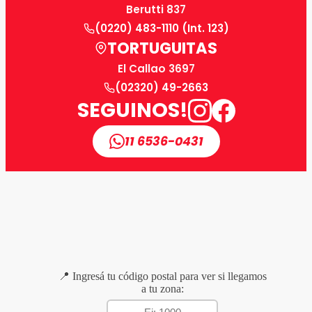
Berutti 837
(0220) 483-1110 (Int. 123)
TORTUGUITAS
El Callao 3697
(02320) 49-2663
SEGUINOS!
11 6536-0431
📍 Ingresá tu código postal para ver si llegamos
a tu zona: