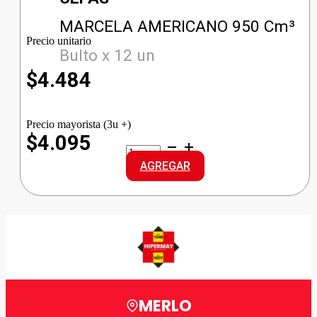
MARCELA AMERICANO 950 Cm³
Precio unitario
Bulto x 12 un
$
4.484
Precio mayorista (3u +)
$4.095
MARCELA
AMERICANO
AGREGAR
cantidad
MERLO