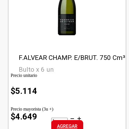
F.ALVEAR CHAMP. E/BRUT. 750 Cm³
Bulto x 6 un
Precio unitario
$
5.114
Precio mayorista (3u +)
$4.649
F.ALVEAR
CHAMP.
AGREGAR
E/BRUT.