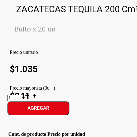
ZACATECAS TEQUILA 200 Cm
Bulto x 20 un
Precio unitario
$
1.035
Precio mayorista (3u +)
$941
ZACATECAS
TEQUILA
cantidad
AGREGAR
Cant. de producto
Precio por unidad