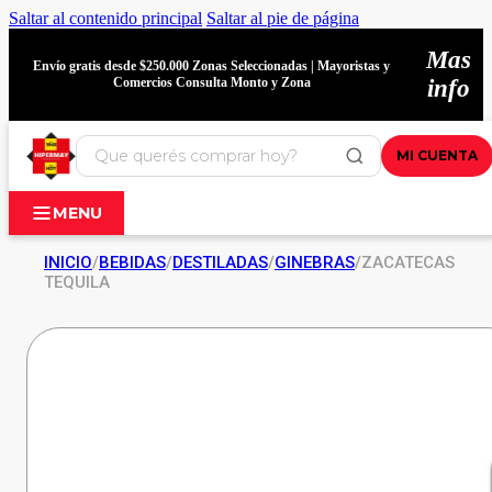
Saltar al contenido principal
Saltar al pie de página
Mas
Envío gratis desde $250.000 Zonas Seleccionadas | Mayoristas y
Comercios Consulta Monto y Zona
info
MI CUENTA
MENU
INICIO
/
BEBIDAS
/
DESTILADAS
/
GINEBRAS
/
ZACATECAS
TEQUILA