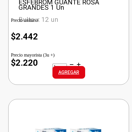
ESFEBROM GUANTE ROSA
GRANDES 1 Un
Bulto x 12 un
Precio unitario
$
2.442
Precio mayorista (3u +)
$2.220
ESFEBROM
GUANTE
AGREGAR
ROSA
GRANDES
cantidad