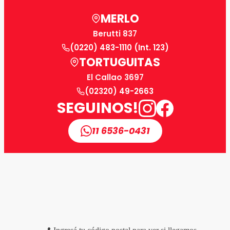
MERLO
Berutti 837
(0220) 483-1110 (Int. 123)
TORTUGUITAS
El Callao 3697
(02320) 49-2663
SEGUINOS!
11 6536-0431