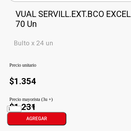
VUAL SERVILL.EXT.BCO EXCEL
70 Un
Bulto x 24 un
Precio unitario
$
1.354
Precio mayorista (3u +)
$1.231
VUAL
SERVILL.EXT.BCO
EXCEL
AGREGAR
cantidad