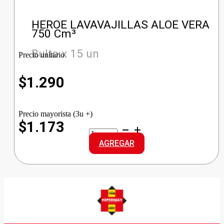
HEROE LAVAVAJILLAS ALOE VERA
750 Cm³
Bulto x 15 un
Precio unitario
$
1.290
Precio mayorista (3u +)
$1.173
HEROE
LAVAVAJILLAS
AGREGAR
ALOE
VERA
cantidad