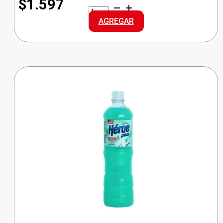
$1.597
GLADE
CANASTA
AGREGAR
SOLIDA
REPUESTO
cantidad