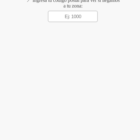
📍 Ingresá tu código postal para ver si llegamos
a tu zona: