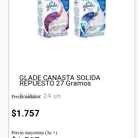
GLADE CANASTA SOLIDA
REPUESTO 27 Gramos
Bulto x 24 un
Precio unitario
$
1.757
Precio mayorista (3u +)