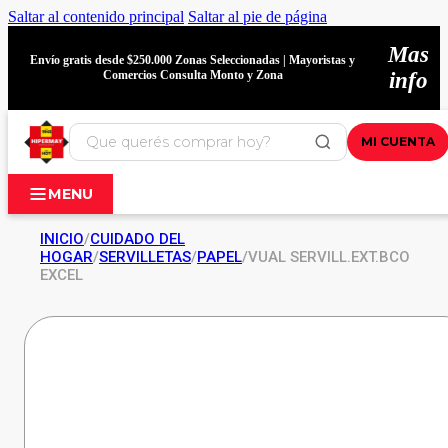
Saltar al contenido principal
Saltar al pie de página
Mas
Envío gratis desde $250.000 Zonas Seleccionadas | Mayoristas y
Comercios Consulta Monto y Zona
info
MI CUENTA
MENU
INICIO
/
CUIDADO DEL
HOGAR
/
SERVILLETAS
/
PAPEL
/
VUAL SERVILL.EXT.BCO
EXCEL