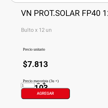
VN PROT.SOLAR FP40 1
Bulto x 12 un
Precio unitario
$
7.813
Precio mayorista (3u +)
VN
$7.103
PROT.SOLAR
FP40
AGREGAR
cantidad