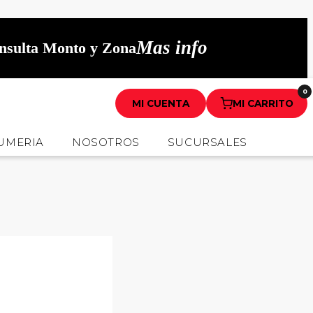
Mas info
onsulta Monto y Zona
0
MI CUENTA
MI CARRITO
UMERIA
NOSOTROS
SUCURSALES