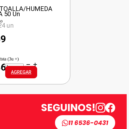
 TOALLA/HUMEDA
A 50 Un
io
24 un
59
ista (3u +)
SNIFFY
36
TOALLA/HUMEDA
AGREGAR
CLASICA
cantidad
SEGUINOS!
11 6536-0431