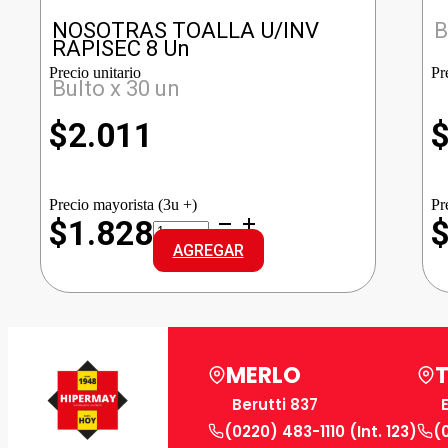
NOSOTRAS TOALLA U/INV
B
RAPISEC 8 Un
Precio unitario
Pr
Bulto x 30 un
$
2.011
Precio mayorista (3u +)
Pr
NOSOTRAS
$1.828
TOALLA
AGREGAR
U/INV
RAPISEC
cantidad
MERLO
Berutti 837
(0220) 483-1110 (Int. 123)
(